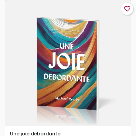
favorite_border
Une joie débordante