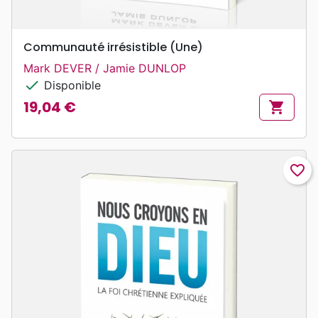
Communauté irrésistible (Une)
Mark DEVER / Jamie DUNLOP
check
Disponible
19,04 €
shopping_cart
Prix
favorite_border