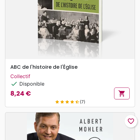
ABC de l'histoire de l'Église
Collectif
check
Disponible
8,24 €
shopping_cart
Prix
(7)
star
star
star
star
star_half
favorite_border