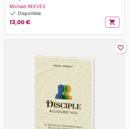
Michael REEVES
check
Disponible
13,00 €
shopping_cart
Prix
favorite_border