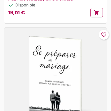
check
Disponible
19,01 €
shopping_cart
Prix
favorite_border