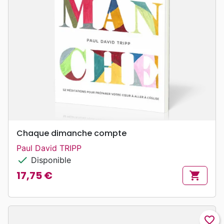
Chaque dimanche compte
Paul David TRIPP
check
Disponible
17,75 €
shopping_cart
Prix
favorite_border