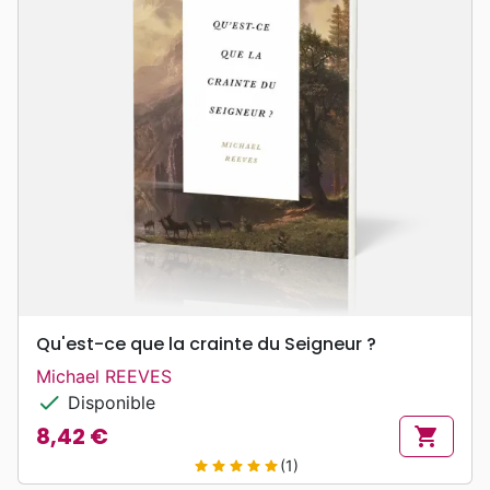
Qu'est-ce que la crainte du Seigneur ?
Michael REEVES
check
Disponible
8,42 €
shopping_cart
Prix
(1)
star
star
star
star
star