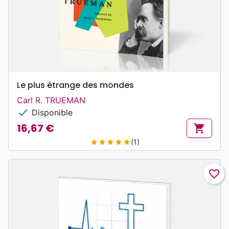
Le plus étrange des mondes
Carl R. TRUEMAN
check
Disponible
16,67 €
shopping_cart
Prix
(1)
star
star
star
star
star
favorite_border