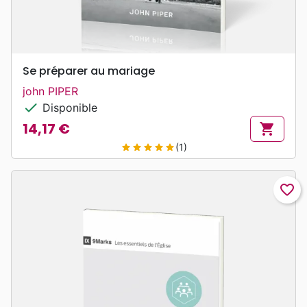
Se préparer au mariage
john PIPER
check
Disponible
14,17 €
shopping_cart
Prix
(1)
star
star
star
star
star
favorite_border