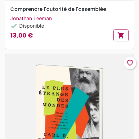
Comprendre l'autorité de l'assemblée
Jonathan Leeman
check
Disponible
13,00 €
shopping_cart
Prix
favorite_border