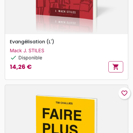
Evangélisation (L')
Mack J. STILES
check
Disponible
14,26 €
shopping_cart
Prix
favorite_border