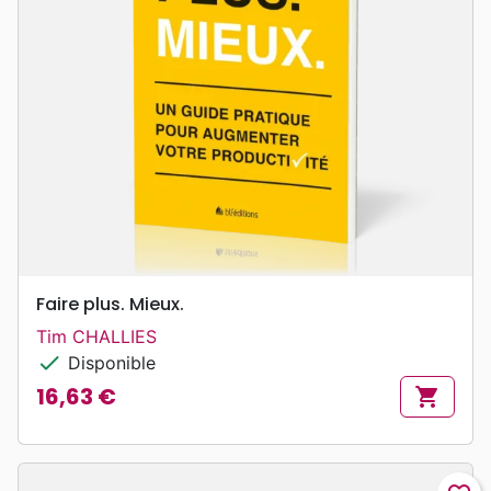
Faire plus. Mieux.
Tim CHALLIES
check
Disponible
16,63 €
shopping_cart
Prix