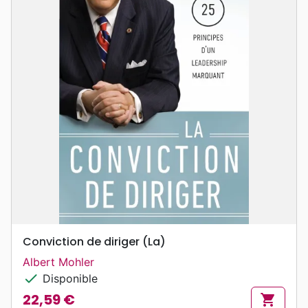
Conviction de diriger (La)
Albert Mohler
check
Disponible
22,59 €
shopping_cart
Prix