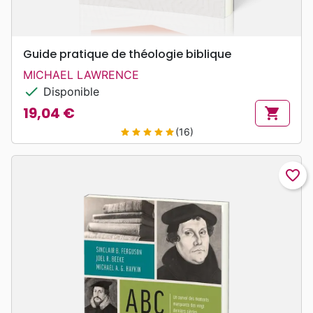
Guide pratique de théologie biblique
MICHAEL LAWRENCE
check
Disponible
19,04 €
shopping_cart
Prix
(16)
star
star
star
star
star
favorite_border