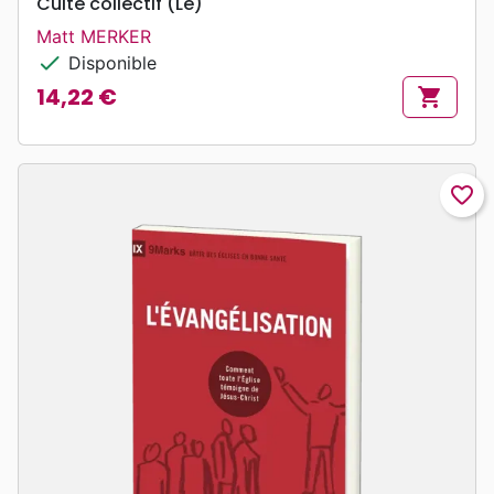
Culte collectif (Le)
Matt MERKER
check
Disponible
14,22 €
shopping_cart
Prix
favorite_border