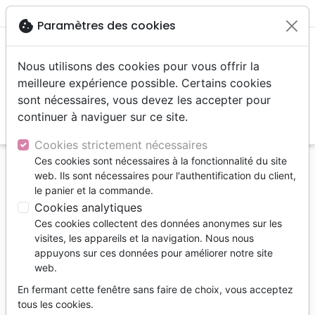
menu
shopping_cart
account_circle
cookie
Paramètres des cookies
Nous utilisons des cookies pour vous offrir la
meilleure expérience possible. Certains cookies
sont nécessaires, vous devez les accepter pour
continuer à naviguer sur ce site.
search
Reche
Cookies strictement nécessaires
Ces cookies sont nécessaires à la fonctionnalité du site
Accueil
Editeurs
Crussiforme
web. Ils sont nécessaires pour l'authentification du client,
le panier et la commande.
Crussiforme
Cookies analytiques
Liste des produits de l'éditeur
Ces cookies collectent des données anonymes sur les
visites, les appareils et la navigation. Nous nous
tune
Filtrer
appuyons sur ces données pour améliorer notre site
web.
Croissance spirituelle
Service
Eglise
En fermant cette fenêtre sans faire de choix, vous acceptez
tous les cookies.