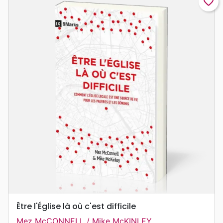
favorite_border
Être l'Église là où c'est difficile
Mez McCONNELL / Mike McKINLEY