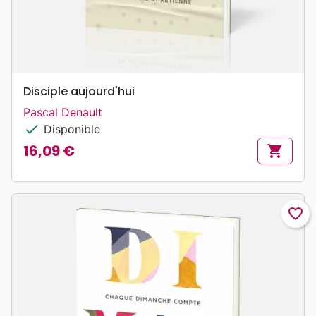
Disciple aujourd'hui
Pascal Denault
check
Disponible
16,09 €
shopping_cart
Prix
favorite_border