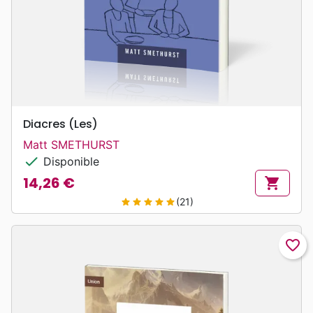
Diacres (Les)
Matt SMETHURST
check
Disponible
14,26 €
shopping_cart
Prix
(21)
star
star
star
star
star
favorite_border