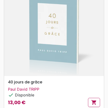
40 jours de grâce
Paul David TRIPP
check
Disponible
13,00 €
shopping_cart
Prix