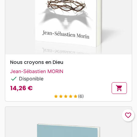
Nous croyons en Dieu
Jean-Sébastien MORIN
check
Disponible
14,26 €
shopping_cart
Prix
(6)
star
star
star
star
star
favorite_border