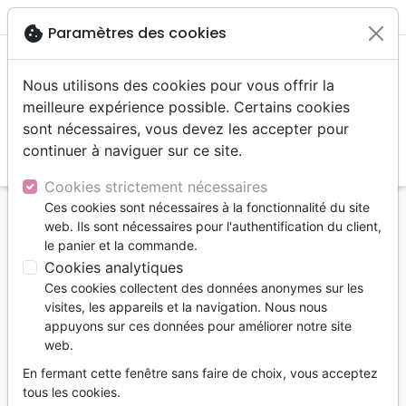
menu
shopping_cart
account_circle
cookie
Paramètres des cookies
Nous utilisons des cookies pour vous offrir la
meilleure expérience possible. Certains cookies
sont nécessaires, vous devez les accepter pour
continuer à naviguer sur ce site.
search
Reche
Cookies strictement nécessaires
Ces cookies sont nécessaires à la fonctionnalité du site
Accueil
Jeunesse
0 - 4 ans
web. Ils sont nécessaires pour l'authentification du client,
le panier et la commande.
0 - 4 ans
Cookies analytiques
7
produits
Ces cookies collectent des données anonymes sur les
visites, les appareils et la navigation. Nous nous
appuyons sur ces données pour améliorer notre site
tune
Filtrer
web.
En fermant cette fenêtre sans faire de choix, vous acceptez
Jusqu'à 4 ans
tous les cookies.