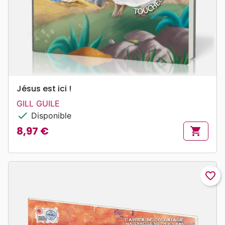
Jésus est ici !
GILL GUILE
check
Disponible
8,97 €
shopping_cart
Prix
favorite_border