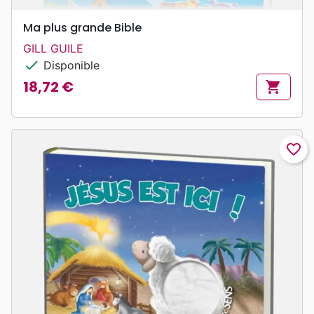
Ma plus grande Bible
GILL GUILE
check
Disponible
18,72 €
shopping_cart
Prix
favorite_border