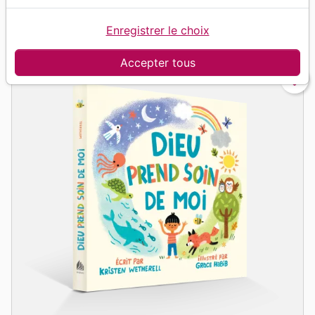
Enregistrer le choix
grid_view
table_rows
Vue :
Accepter tous
favorite_border