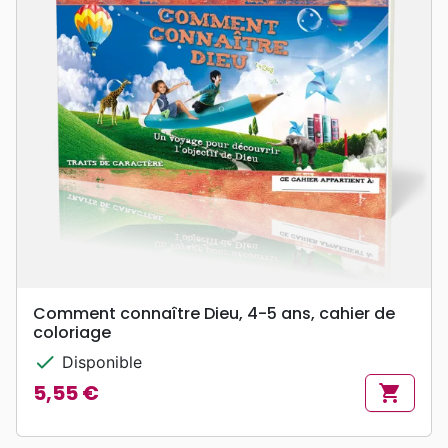
Comment connaître Dieu, 4-5 ans, cahier de
coloriage
check
Disponible
5,55 €
shopping_cart
Prix