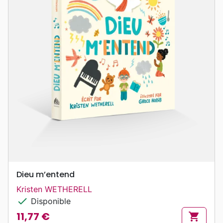
Dieu m’entend
Kristen WETHERELL
check
Disponible
11,77 €
shopping_cart
Prix