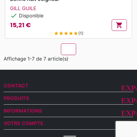
GILL GUILE
check
Disponible
15,21 €
shopping_cart
Prix
(1)
star
star
star
star
star
chevron_u
Affichage 1-7 de 7 article(s)
CONTACT
PRODUITS
INFORMATIONS
VOTRE COMPTE