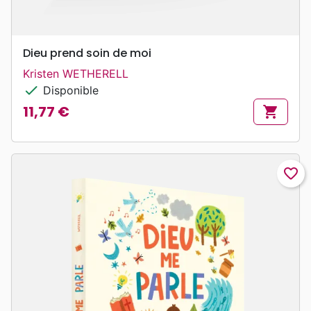
Dieu prend soin de moi
Kristen WETHERELL
check
Disponible
11,77 €
shopping_cart
Prix
favorite_border