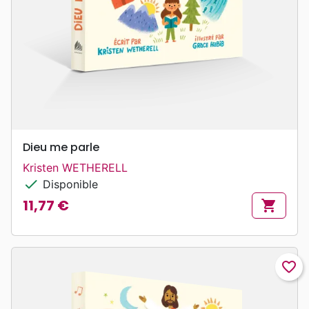
Dieu me parle
Kristen WETHERELL
check
Disponible
11,77 €
shopping_cart
Prix
favorite_border