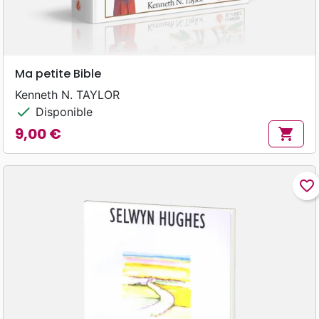
Ma petite Bible
Kenneth N. TAYLOR
check
Disponible
9,00 €
shopping_cart
Prix
favorite_border