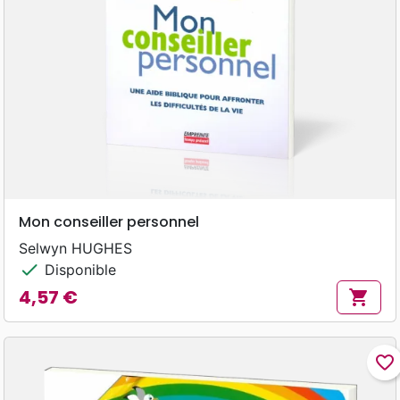
Mon conseiller personnel
Selwyn HUGHES
check
Disponible
4,57 €
shopping_cart
Prix
favorite_border