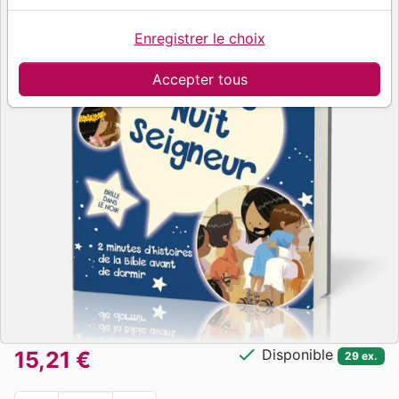
Enregistrer le choix
Accepter tous
check
Disponible
15,21 €
29 ex.