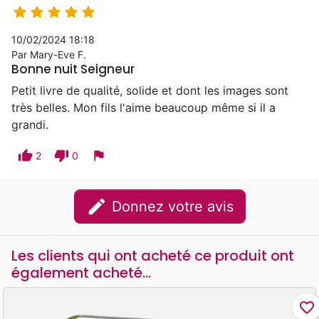





10/02/2024 18:18
Par Mary-Eve F.
Bonne nuit Seigneur
Petit livre de qualité, solide et dont les images sont
très belles. Mon fils l'aime beaucoup même si il a
grandi.
thumb_up
thumb_down
flag
2
0
edit
Donnez votre avis
Les clients qui ont acheté ce produit ont
également acheté...
favorite_border