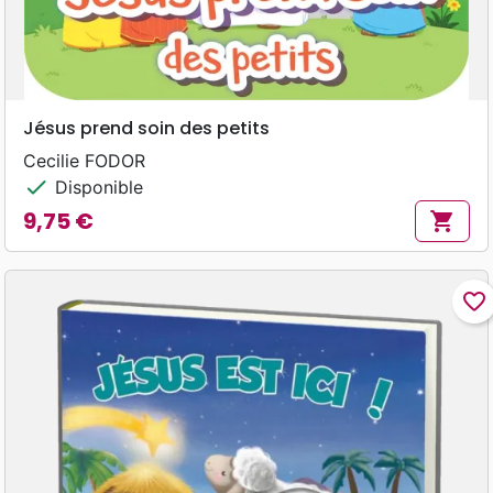
Jésus prend soin des petits
Cecilie FODOR
check
Disponible
9,75 €
shopping_cart
Prix
favorite_border