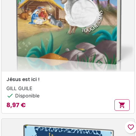
Jésus est ici !
GILL GUILE
check
Disponible
8,97 €
shopping_cart
Prix
favorite_border