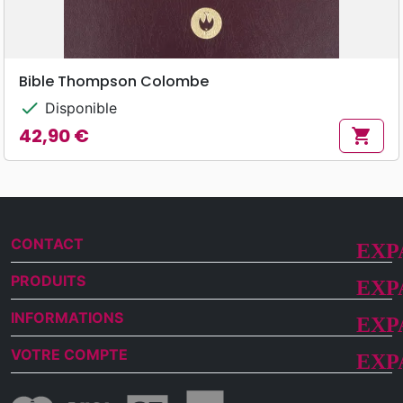
Bible Thompson Colombe
check
Disponible
42,90 €
shopping_cart
Prix
CONTACT
PRODUITS
INFORMATIONS
VOTRE COMPTE