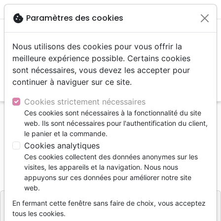
menu
shopping_cart
account_circle
cookie
Paramètres des cookies
Nous utilisons des cookies pour vous offrir la
meilleure expérience possible. Certains cookies
sont nécessaires, vous devez les accepter pour
continuer à naviguer sur ce site.
search
Reche
Cookies strictement nécessaires
Ces cookies sont nécessaires à la fonctionnalité du site
Accueil
Jeunesse
0 - 4 ans
Bonne nuit Seigneur
web. Ils sont nécessaires pour l'authentification du client,
le panier et la commande.
Bonne nuit Seigneur
Cookies analytiques
GILL GUILE
Ces cookies collectent des données anonymes sur les
visites, les appareils et la navigation. Nous nous
Référence
CLC089
EAN
9782722203624
appuyons sur ces données pour améliorer notre site
CLC France
Editeur
web.
En fermant cette fenêtre sans faire de choix, vous acceptez
tous les cookies.