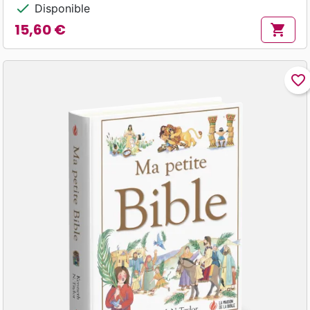
check
Disponible
15,60 €
shopping_cart
Prix
favorite_border