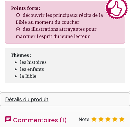
Points forts :
découvrir les principaux récits de la
Bible au moment du coucher
des illustrations attrayantes pour
marquer l’esprit du jeune lecteur
Thèmes :
les histoires
les enfants
la Bible
Détails du produit
chat





Commentaires (1)
Note