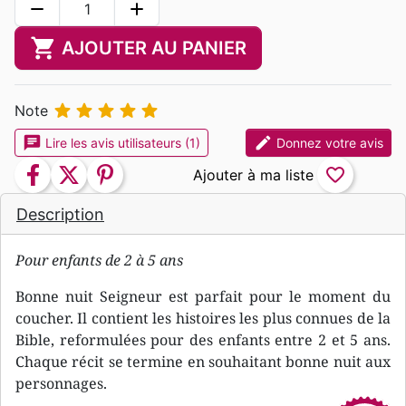
remove
add
shopping_cart
AJOUTER AU PANIER





Note
chat
edit
Lire les avis utilisateurs (1)
Donnez votre avis
facebook
twitter
pinterest
favorite_border
Description
Pour enfants de 2 à 5 ans
Bonne nuit Seigneur est parfait pour le moment du
coucher. Il contient les histoires les plus connues de la
Bible, reformulées pour des enfants entre 2 et 5 ans.
Chaque récit se termine en souhaitant bonne nuit aux
personnages.