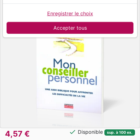
Enregistrer le choix
Accepter tous
check
Disponible
4,57 €
sup. à 100 ex.