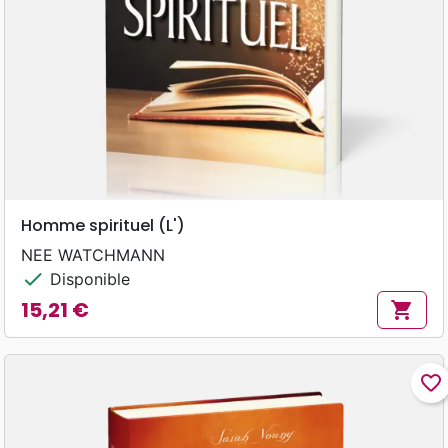
Homme spirituel (L')
NEE WATCHMANN
check
Disponible
15,21 €
shopping_cart
Prix
favorite_border