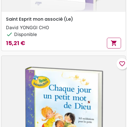
Saint Esprit mon associé (Le)
David YONGGI CHO
check
Disponible
15,21 €
shopping_cart
Prix
favorite_border