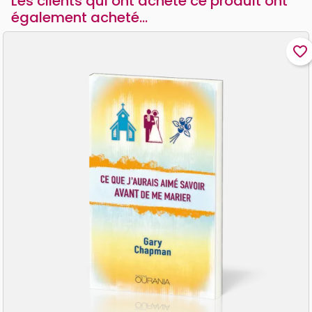
Les clients qui ont acheté ce produit ont
également acheté...
favorite_border