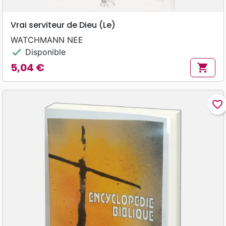
Vrai serviteur de Dieu (Le)
WATCHMANN NEE
check
Disponible
5,04 €
shopping_cart
Prix
favorite_border