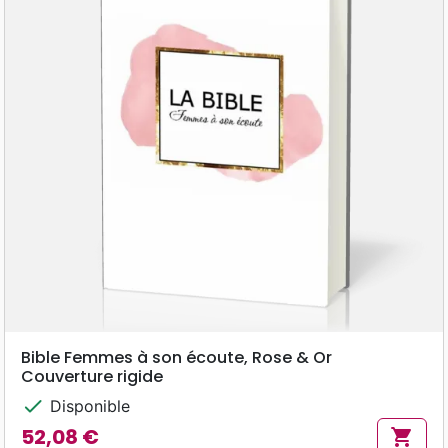
Bible Femmes à son écoute, Rose & Or
Couverture rigide
check
Disponible
52,08 €
shopping_cart
Prix