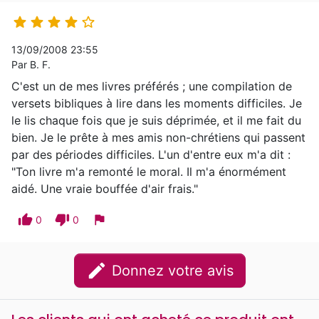





13/09/2008 23:55
Par B. F.
C'est un de mes livres préférés ; une compilation de
versets bibliques à lire dans les moments difficiles. Je
le lis chaque fois que je suis déprimée, et il me fait du
bien. Je le prête à mes amis non-chrétiens qui passent
par des périodes difficiles. L'un d'entre eux m'a dit :
"Ton livre m'a remonté le moral. Il m'a énormément
aidé. Une vraie bouffée d'air frais."
thumb_up
thumb_down
flag
0
0
edit
Donnez votre avis