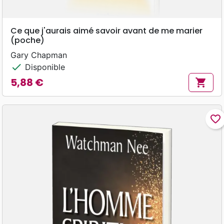
Ce que j'aurais aimé savoir avant de me marier
(poche)
Gary Chapman
check
Disponible
5,88 €
shopping_cart
Prix
favorite_border