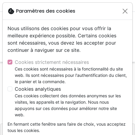
menu
shopping_cart
account_circle
cookie
Paramètres des cookies
Nous utilisons des cookies pour vous offrir la
meilleure expérience possible. Certains cookies
sont nécessaires, vous devez les accepter pour
continuer à naviguer sur ce site.
search
Reche
Cookies strictement nécessaires
Ces cookies sont nécessaires à la fonctionnalité du site
Accueil
Livres
Edification
Croissance spirituelle
web. Ils sont nécessaires pour l'authentification du client,
Mon conseiller personnel
le panier et la commande.
Cookies analytiques
Mon conseiller personnel
Ces cookies collectent des données anonymes sur les
Selwyn HUGHES
visites, les appareils et la navigation. Nous nous
appuyons sur ces données pour améliorer notre site
Référence
EMP017
EAN
9782906405387
web.
Empreinte
Editeur
En fermant cette fenêtre sans faire de choix, vous acceptez
tous les cookies.