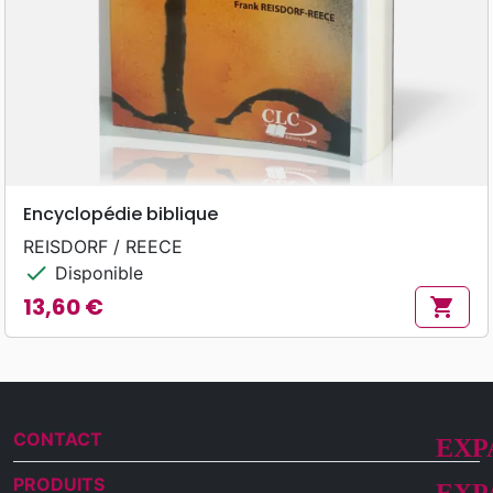
Encyclopédie biblique
REISDORF / REECE
check
Disponible
13,60 €
shopping_cart
Prix
CONTACT
PRODUITS