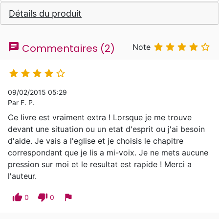
Détails du produit
chat





Commentaires (2)
Note





09/02/2015 05:29
Par F. P.
Ce livre est vraiment extra ! Lorsque je me trouve
devant une situation ou un etat d'esprit ou j'ai besoin
d'aide. Je vais a l'eglise et je choisis le chapitre
correspondant que je lis a mi-voix. Je ne mets aucune
pression sur moi et le resultat est rapide ! Merci a
l'auteur.
thumb_up
thumb_down
flag
0
0