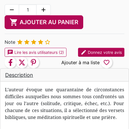
remove
add
shopping_cart
AJOUTER AU PANIER





Note
chat
edit
Lire les avis utilisateurs (2)
Donnez votre avis
facebook
twitter
pinterest
favorite_border
Description
L’auteur évoque une quarantaine de circonstances
difficiles auxquelles nous sommes tous confrontés un
jour ou l’autre (solitude, critique, échec, etc.). Pour
chacune de ces situations, il a sélectionné des versets
bibliques, une méditation spirituelle et une prière.