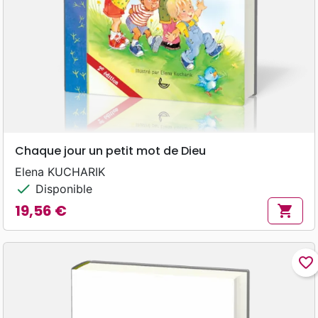
Chaque jour un petit mot de Dieu
Elena KUCHARIK
check
Disponible
19,56 €
shopping_cart
Prix
favorite_border