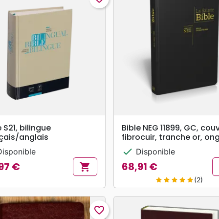
search
search
APERÇU RAPIDE
APERÇU RAPIDE
e S21, bilingue
Bible NEG 11899, GC, couv
çais/anglais
fibrocuir, tranche or, on
check
isponible
Disponible
97 €
68,91 €
shopping_cart
Prix
(2)
star
star
star
star
star
favorite_border