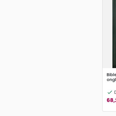
Bibl
ongl
check
D
68,
Prix