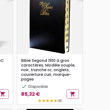
search
APERÇU RAPIDE
GC
Bible Segond 1910 à gros
caractères, Modèle souple,
noir, tranche or, onglets,
couverture cuir, marque-
pages
check
Disponible
85,32 €
shopping_cart
shopping_cart
Prix
(4)
star
star
star
star
star