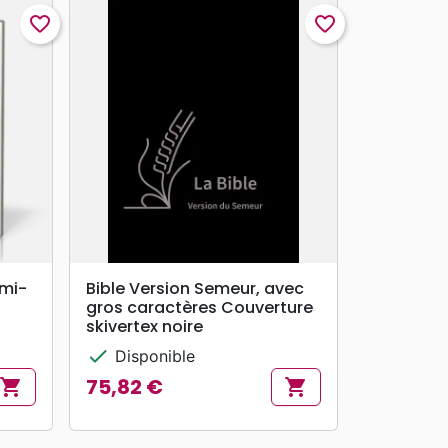
favorite_border
favorite_border
search
APERÇU RAPIDE
emi-
Bible Version Semeur, avec
gros caractères Couverture
skivertex noire
check
Disponible
75,82 €
shopping_cart
shopping_cart
Prix