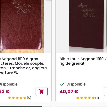
search
search
APERÇU RAPIDE
APERÇU RAPIDE
e Segond 1910 à gros
Bible Louis Segond 1910 
ctères, Modèle souple,
rigide grenat,
on - tranche or, onglets
erture PU
check
isponible
Disponible
63 €
40,07 €
shopping_cart
Prix
(5)
(1)
star
star
star
star
star
star
star
star
star
star