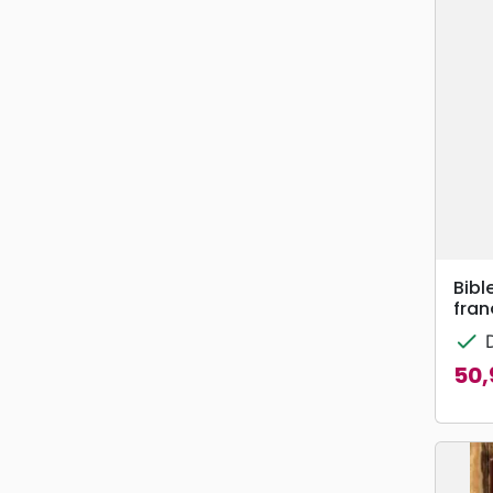
Bibl
fran
check
D
50,
Prix