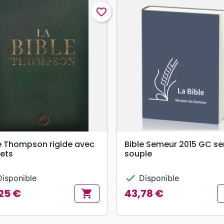
favorite_border
search
search
APERÇU RAPIDE
APERÇU RAPIDE
e Thompson rigide avec
Bible Semeur 2015 GC s
ets
souple
check
isponible
Disponible
25 €
43,78 €
shopping_cart
Prix