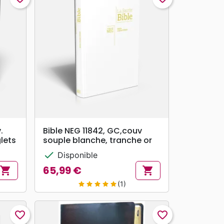
search
APERÇU RAPIDE
.
Bible NEG 11842, GC,couv
glets
souple blanche, tranche or
check
Disponible
65,99 €
shopping_cart
shopping_cart
Prix
(1)
star
star
star
star
star
favorite_border
favorite_border