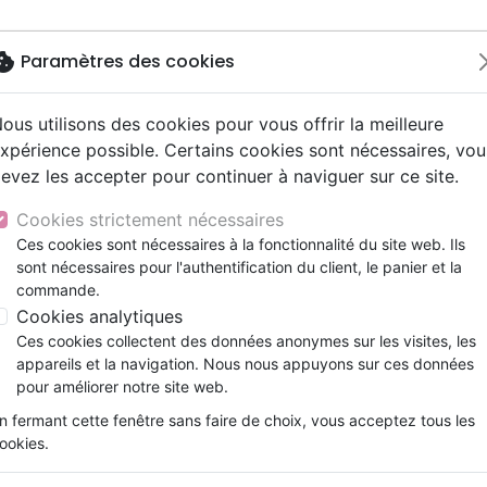
okie
Paramètres des cookies
ous utilisons des cookies pour vous offrir la meilleure
Nouveautés
Bibles
Livres
eBooks
Jeunesse
xpérience possible. Certains cookies sont nécessaires, vou
evez les accepter pour continuer à naviguer sur ce site.
eaux Testaments
ine
lité
 ans
lations
ns animés
s
Etude biblique
Bandes dessinées
Découverte de la foi
Adolescents, jeunes
Rap, Hip-hop
Films, fiction
Jeux
ons
cation
e
2 ans
ry, Latino, Folk
gnement, conférences
elisation
Segond 21
Famille, couple
Méditations
Bibles jeunesse
Instrumental
Documentaires, reportage
Accessoires de Bible
Cookies strictement nécessaires
iles
e
esse
ro
iels
Segond
Souffrance, Relation d'aide
Souffrance, Relation d'aide
Louange, Adoration
Papeterie
Ces cookies sont nécessaires à la fonctionnalité du site web. Ils
bles grand format
k
elisation
ue
esse
sont nécessaires pour l'authentification du client, le panier et la
NEG
Santé
Psychologie
Hardrock, Métal
commande.
cations
ts
le, Couple
l, Soul
Darby
Ethique, société, politique
Apologétique
Pop, Rock
Cookies analytiques
ation
Événements actuels
Ces cookies collectent des données anonymes sur les visites, les
NEG
Semeur
Seg
appareils et la navigation. Nous nous appuyons sur ces données
pour améliorer notre site web.
ar :
Par page :
n fermant cette fenêtre sans faire de choix, vous acceptez tous les
ookies.
favorite_border