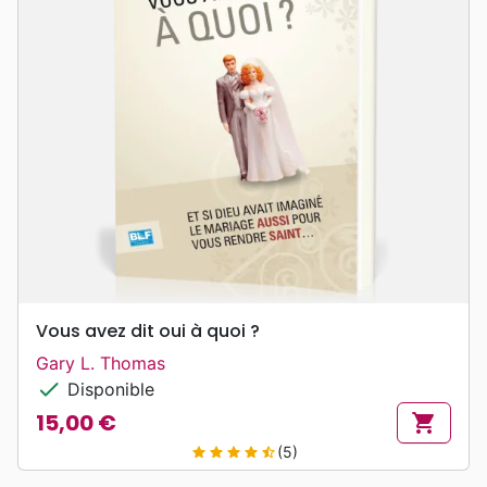
Vous avez dit oui à quoi ?
Gary L. Thomas
check
Disponible
15,00 €
shopping_cart
Prix
(5)
star
star
star
star
star_half