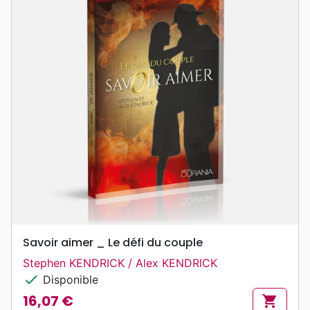
Savoir aimer _ Le défi du couple
Stephen KENDRICK / Alex KENDRICK
check
Disponible
16,07 €
shopping_cart
Prix