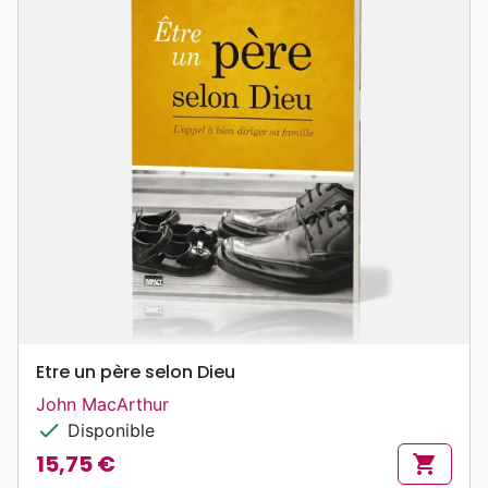
Etre un père selon Dieu
John MacArthur
check
Disponible
15,75 €
shopping_cart
Prix