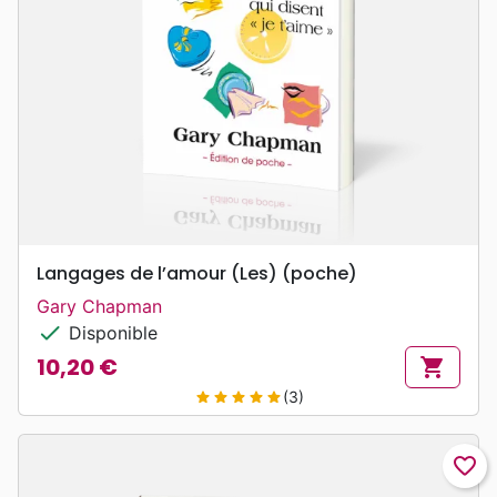
Langages de l’amour (Les) (poche)
Gary Chapman
check
Disponible
10,20 €
shopping_cart
Prix
(3)
star
star
star
star
star
favorite_border