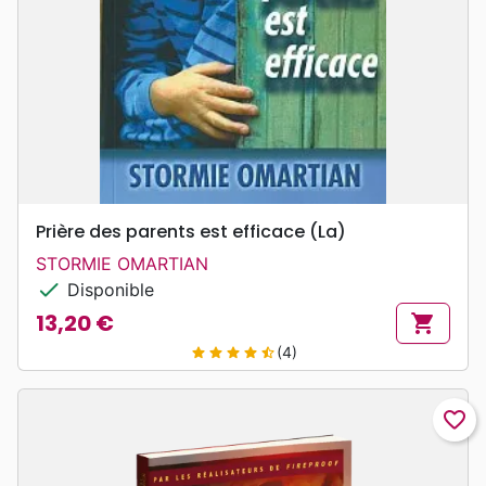
Prière des parents est efficace (La)
STORMIE OMARTIAN
check
Disponible
13,20 €
shopping_cart
Prix
(4)
star
star
star
star
star_half
favorite_border