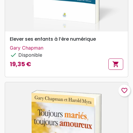
Elever ses enfants à l’ère numérique
Gary Chapman
check
Disponible
19,35 €
shopping_cart
Prix
favorite_border