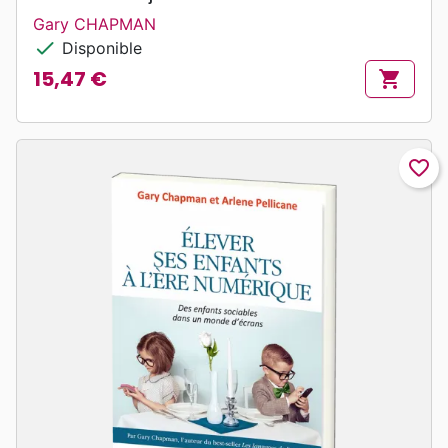
Gary CHAPMAN
check
Disponible
15,47 €
shopping_cart
Prix
favorite_border