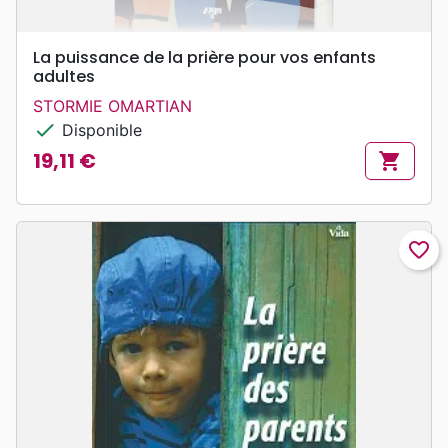
La puissance de la prière pour vos enfants
adultes
STORMIE OMARTIAN
check
Disponible
19,11 €
shopping_cart
Prix
favorite_border