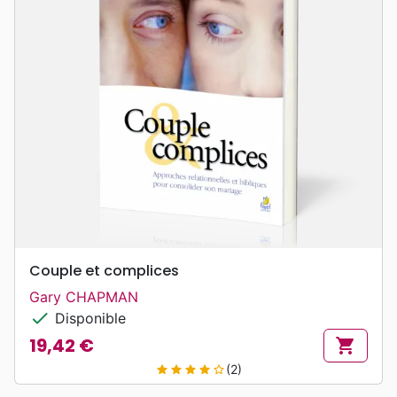
Couple et complices
Gary CHAPMAN
check
Disponible
19,42 €
shopping_cart
Prix
(2)
star
star
star
star
star_border