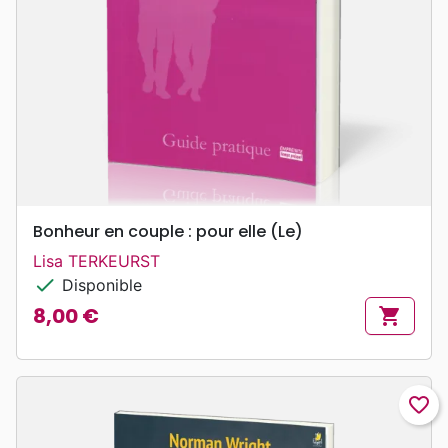
Bonheur en couple : pour elle (Le)
Lisa TERKEURST
check
Disponible
8,00 €
shopping_cart
Prix
favorite_border