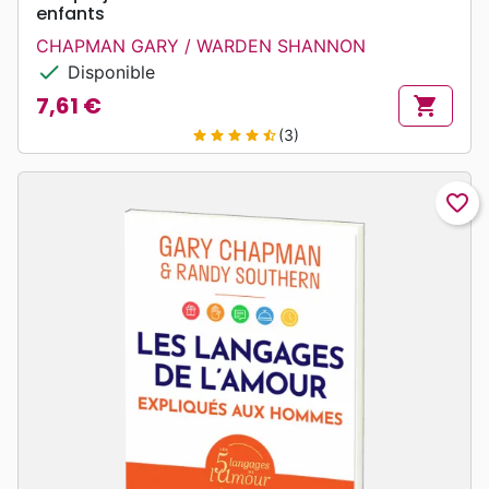
enfants
CHAPMAN GARY / WARDEN SHANNON
check
Disponible
7,61 €
shopping_cart
Prix
(3)
star
star
star
star
star_half
favorite_border