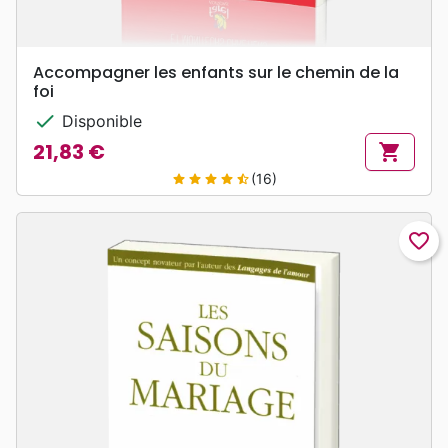
Accompagner les enfants sur le chemin de la
foi
check
Disponible
21,83 €
shopping_cart
Prix
(16)
star
star
star
star
star_half
favorite_border