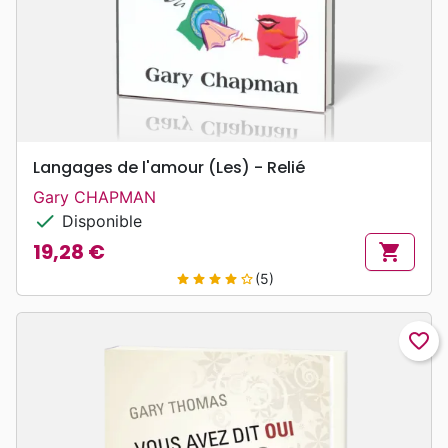
Langages de l'amour (Les) - Relié
Gary CHAPMAN
check
Disponible
19,28 €
shopping_cart
Prix
(5)
star
star
star
star
star_border
favorite_border