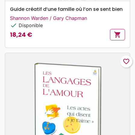
Guide créatif d’une famille où l’on se sent bien
Shannon Warden / Gary Chapman
check
Disponible
18,24 €
shopping_cart
Prix
favorite_border