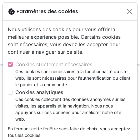
menu
shopping_cart
account_circle
cookie
Paramètres des cookies
Nous utilisons des cookies pour vous offrir la
meilleure expérience possible. Certains cookies
sont nécessaires, vous devez les accepter pour
continuer à naviguer sur ce site.
search
Reche
Cookies strictement nécessaires
Ces cookies sont nécessaires à la fonctionnalité du site
Accueil
Livres
Famille, couple
web. Ils sont nécessaires pour l'authentification du client,
le panier et la commande.
Famille, couple
Cookies analytiques
87
produits
Ces cookies collectent des données anonymes sur les
visites, les appareils et la navigation. Nous nous
appuyons sur ces données pour améliorer notre site
tune
Filtrer
web.
En fermant cette fenêtre sans faire de choix, vous acceptez
Mariage
Education
Crise, Divorce
tous les cookies.