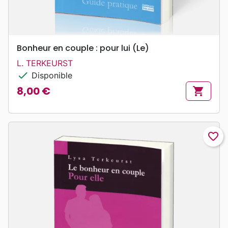
Bonheur en couple : pour lui (Le)
L. TERKEURST
check
Disponible
8,00 €
shopping_cart
Prix
favorite_border