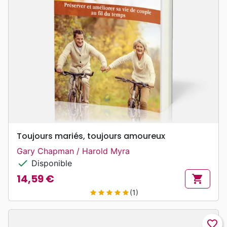
Toujours mariés, toujours amoureux
Gary Chapman / Harold Myra
check
Disponible
14,59 €
shopping_cart
Prix
(1)
star
star
star
star
star
favorite_border