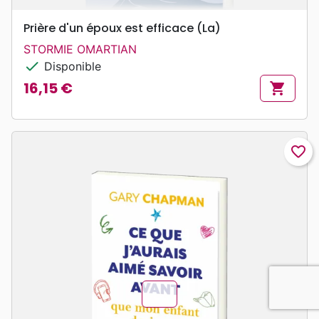
Prière d'un époux est efficace (La)
STORMIE OMARTIAN
check
Disponible
16,15 €
shopping_cart
Prix
favorite_border
chevron_u