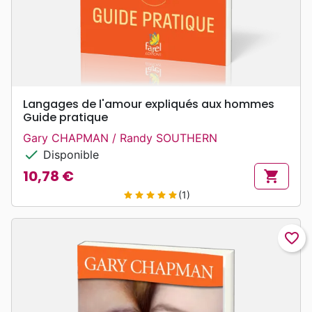
Langages de l'amour expliqués aux hommes
Guide pratique
Gary CHAPMAN / Randy SOUTHERN
check
Disponible
10,78 €
shopping_cart
Prix
(1)
star
star
star
star
star
favorite_border