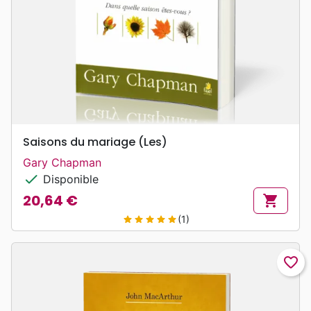
Saisons du mariage (Les)
Gary Chapman
check
Disponible
20,64 €
shopping_cart
Prix
(1)
star
star
star
star
star
favorite_border