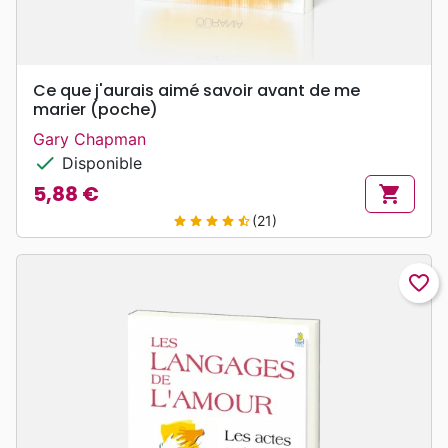
Ce que j'aurais aimé savoir avant de me
marier (poche)
Gary Chapman
check
Disponible
5,88 €
shopping_cart
Prix
(21)
star
star
star
star
star_half
favorite_border