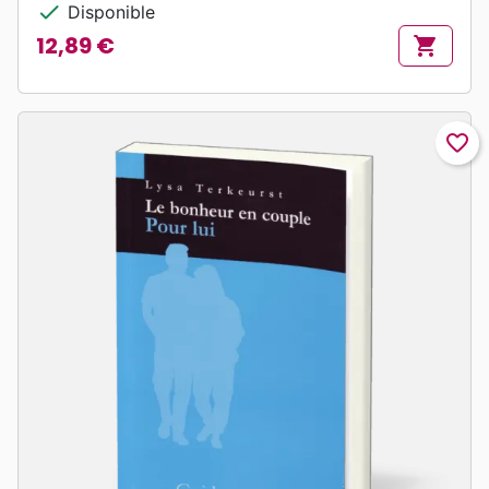
check
Disponible
12,89 €
shopping_cart
Prix
favorite_border