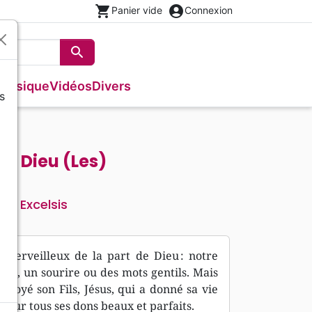
shopping_cart
account_circle
Panier vide
Connexion
search
Rechercher
Musique
Vidéos
Divers
s
Français courant
Fêtes chrétiennes
Bibles
Recueil enfants
Recueils de chants
Histoires vraies, témoignages
Tableaux et posters
s
NBS
Livres cadeaux
Commentaires
Reggae
Traités, Brochures (<16 p.)
Semeur
Recueils de chants
Formation
de Dieu (Les)
Audio-Bibles
Audio
Nouvel Age, Esoterisme
ANY
Divers
Excelsis
teur
 merveilleux de la part de Dieu : notre
lins, un sourire ou des mots gentils. Mais
nvoyé son Fils, Jésus, qui a donné sa vie
our tous ses dons beaux et parfaits.