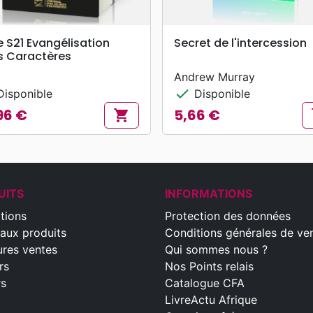
search
search
APERÇU RAPIDE
APERÇU RAPIDE
e S21 Evangélisation
Secret de l'intercession
s Caractères
Andrew Murray
check
isponible
Disponible
96 €
5,66 €
shopping_cart
s
Prix
UITS
INFORMATIONS
tions
Protection des données
aux produits
Conditions générales de ve
ures ventes
Qui sommes nous ?
rs
Nos Points relais
rs
Catalogue CFA
LivreActu Afrique