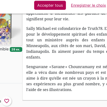
Accepter tous
Enregistrer le choix
Avec les livres de la collection « J’appre
apprennent à mémoriser les paroles de 
signifient pour leur vie.
Sally Michael est cofondatrice de Truth78. El
pour le développement spirituel des enfant
tout un ministère auprès des enfants 
Minneapolis, aux côtés de son mari, David, 
nible
28 ex.
Indianapolis. Ils aiment passer du temps e
enfants.
Sengsavane « Savane » Chounramany est née
elle a vécu dans de nombreux pays et est a
aime à dire qu’elle est née un crayon à la 
ses expériences au plus grand nombre, y c
l’aide de ses illustrations.
favorite_border