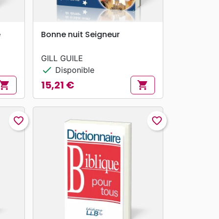
search
APERÇU RAPIDE
é
Bonne nuit Seigneur
GILL GUILE
check
Disponible
15,21 €
hopping_cart
shopping_cart
Prix
favorite_border
favorite_border