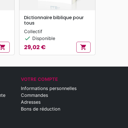
search
APERÇU RAPIDE
Dictionnaire biblique pour
tous
Collectif
check
Disponible
29,02 €
hopping_cart
shopping_cart
Prix
VOTRE COMPTE
Informations personnelles
nte
Commandes
Adresses
Bons de réduction