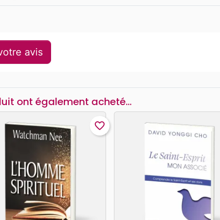
otre avis
duit ont également acheté...
favorite_border