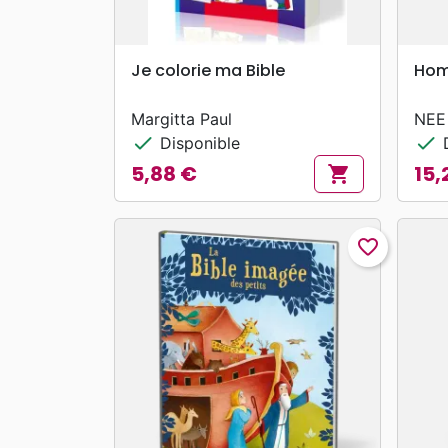
search
APERÇU RAPIDE
Je colorie ma Bible
Homm
Margitta Paul
NEE
check
check
Disponible
D
5,88 €
15,
shopping_cart
Prix
Prix
favorite_border