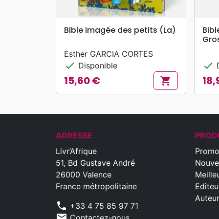
search
APERÇU RAPIDE
Bible imagée des petits (La)
Bibl
Gro
Esther GARCIA CORTES
check
check
Disponible
D
15,60 €
18,
shopping_cart
Prix
Prix
ADRESSE
PROD
Livr’Afrique
Promo
51, Bd Gustave André
Nouve
26000 Valence
Meille
France métropolitaine
Editeu
Auteu
phone
+33 4 75 85 97 71
mail
Contactez-nous