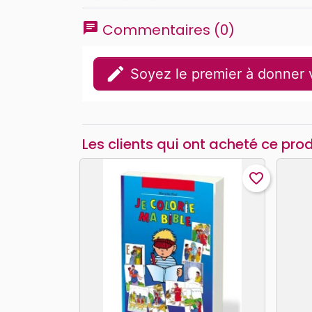
chat
Commentaires (0)
edit
Soyez le premier à donner v
Les clients qui ont acheté ce pro
favorite_border