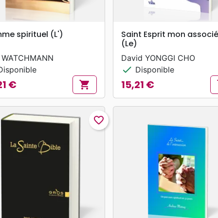
search
search
APERÇU RAPIDE
APERÇU RAPIDE
e spirituel (L')
Saint Esprit mon associ
(Le)
 WATCHMANN
David YONGGI CHO
check
isponible
Disponible
21 €
15,21 €
shopping_cart
s
Prix
favorite_border