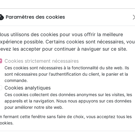
okie
Paramètres des cookies
ous utilisons des cookies pour vous offrir la meilleure
Nouveautés
Bibles
Livres
eBooks
Jeunesse
xpérience possible. Certains cookies sont nécessaires, vou
evez les accepter pour continuer à naviguer sur ce site.
eaux Testaments
ine
lité
 ans
lations
ns animés
s
Etude biblique
Bandes dessinées
Découverte de la foi
Adolescents, jeunes
Rap, Hip-hop
Films, fiction
Jeux
ennent de Dieu (Les)
ons
cation
e
2 ans
ry, Latino, Folk
gnement, conférences
elisation
Segond 21
Famille, couple
Méditations
Bibles jeunesse
Instrumental
Documentaires, reportage
Accessoires de Bible
Cookies strictement nécessaires
iles
e
esse
ro
iels
Segond
Souffrance, Relation d'aide
Souffrance, Relation d'aide
Louange, Adoration
Papeterie
Meilleurs cadeaux viennent 
Ces cookies sont nécessaires à la fonctionnalité du site web. Ils
k
elisation
ue
esse
sont nécessaires pour l'authentification du client, le panier et la
NEG
Santé
Psychologie
Hardrock, Métal
Sally MICHAEL / Segsavane CHOUNRAM
commande.
cations
ts
le, Couple
l, Soul
Darby
Ethique, société, politique
Apologétique
Pop, Rock
Cookies analytiques
Référence
XLS180
EAN
9782755005387
Edi
ation
Événements actuels
Ces cookies collectent des données anonymes sur les visites, les
Description
Détails du produit
appareils et la navigation. Nous nous appuyons sur ces données
pour améliorer notre site web.
Tous les jours, nous recevons des cadeaux
n fermant cette fenêtre sans faire de choix, vous acceptez tous les
famille, nos amis, un rayon de soleil, des câ
ookies.
le plus beau cadeau de Dieu, c’est d’avoir e
pour nous. Comment ne pas remercier Dieu p