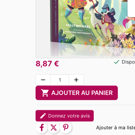
check
Dispo
8,87 €
remove
add
shopping_cart
AJOUTER AU PANIER
edit
Donnez votre avis
facebook
twitter
pinterest