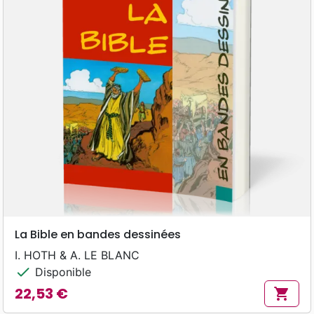
La Bible en bandes dessinées
I. HOTH & A. LE BLANC
check
Disponible
22,53 €
shopping_cart
Prix