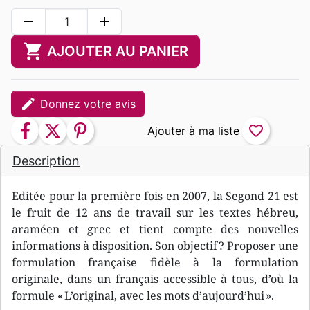
remove
add
shopping_cart
AJOUTER AU PANIER
edit
Donnez votre avis
facebook
twitter
pinterest
favorite_border
Description
Editée pour la première fois en 2007, la Segond 21 est
le fruit de 12 ans de travail sur les textes hébreu,
araméen et grec et tient compte des nouvelles
informations à disposition. Son objectif ? Proposer une
formulation française fidèle à la formulation
originale, dans un français accessible à tous, d’où la
formule « L’original, avec les mots d’aujourd’hui ».