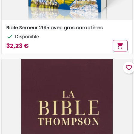
Bible Semeur 2015 avec gros caractères
check
Disponible
32,23 €
shopping_cart
Prix
favorite_border