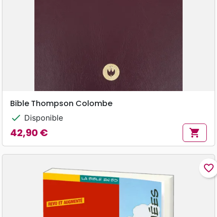
Bible Thompson Colombe
check
Disponible
42,90 €
shopping_cart
Prix
favorite_border