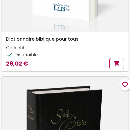
Dictionnaire biblique pour tous
Collectif
check
Disponible
29,02 €
shopping_cart
Prix
favorite_border