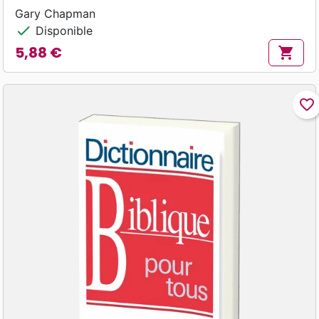
Gary Chapman
check
Disponible
5,88 €
shopping_cart
Prix
favorite_border