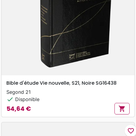
Bible d'étude Vie nouvelle, S21, Noire SG16438
Segond 21
check
Disponible
54,64 €
shopping_cart
Prix
favorite_border