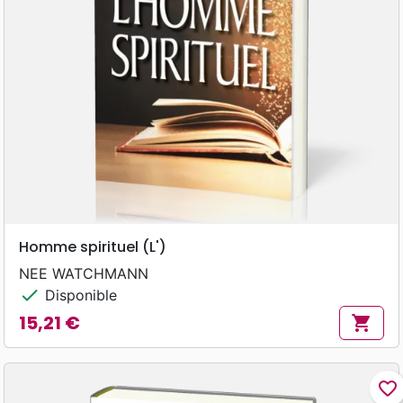
Homme spirituel (L')
NEE WATCHMANN
check
Disponible
15,21 €
shopping_cart
Prix
favorite_border