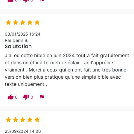





03/01/2025 16:24
Par Denis B.
Salutation
J'ai eu cette bible en juin 2024 tout à fait gratuitement
et dans un étui à fermeture éclair . Je l'apprécie
vraiment . Merci à ceux qui en ont fait une très bonne
version bien plus pratique qu'une simple bible avec
texte uniquement .
thumb_up
thumb_down
flag
0
0





25/09/2024 14:06