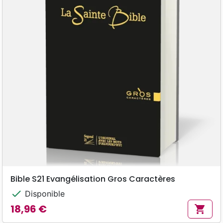
Bible S21 Evangélisation Gros Caractères
check
Disponible
18,96 €
shopping_cart
Prix