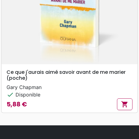
Ce que j'aurais aimé savoir avant de me marier
(poche)
Gary Chapman
check
Disponible
5,88 €
shopping_cart
Prix