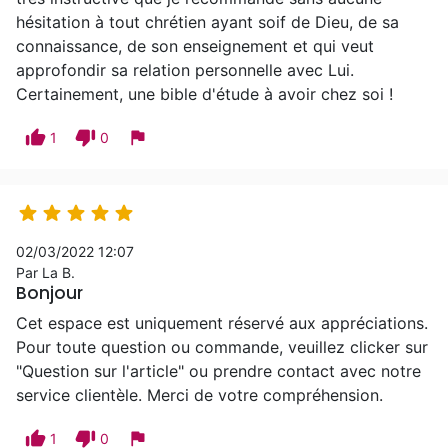
hésitation à tout chrétien ayant soif de Dieu, de sa
connaissance, de son enseignement et qui veut
approfondir sa relation personnelle avec Lui.
Certainement, une bible d'étude à avoir chez soi !
thumb_up
thumb_down
flag
1
0





02/03/2022 12:07
Par La B.
Bonjour
Cet espace est uniquement réservé aux appréciations.
Pour toute question ou commande, veuillez clicker sur
"Question sur l'article" ou prendre contact avec notre
service clientèle. Merci de votre compréhension.
thumb_up
thumb_down
flag
1
0