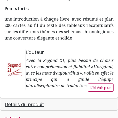
Points forts :
une introduction à chaque livre, avec résumé et plan
200 cartes au fil du texte des tableaux récapitulatifs
sur les différents thèmes des schémas chronologiques
une couverture élégante et solide
L'auteur
Avec la Segond 21, plus besoin de choisir
entre compréhension et fiabilité! « L’original,
avec les mots d’aujourd’hui », voilà en effet le
principe qui a guidé l’équipe
pluridisciplinaire de traduction de la version
book_open
Voir plus
Segond 21, pendant sa douzaine d’années de
travail. « L’original » : le premier objectif de
Détails du produit
la Segond 21, c’est de rester le plus fidèle
possible à ce que dit le texte biblique dans les
langues originales, c’est-à-dire l’hébreu et