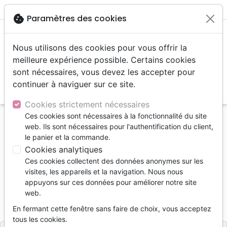
menu
shopping_cart
account_circle
cookie
Paramètres des cookies
Nous utilisons des cookies pour vous offrir la
meilleure expérience possible. Certains cookies
sont nécessaires, vous devez les accepter pour
continuer à naviguer sur ce site.
search
Reche
Cookies strictement nécessaires
Ces cookies sont nécessaires à la fonctionnalité du site
Accueil
Bibles
Bibles d'étude
web. Ils sont nécessaires pour l'authentification du client,
Bible d'étude Vie nouvelle, S21, Noire SG16438
le panier et la commande.
Cookies analytiques
Bible d'étude Vie nouvelle, S21, Noire
Ces cookies collectent des données anonymes sur les
SG16438
visites, les appareils et la navigation. Nous nous
appuyons sur ces données pour améliorer notre site
Segond 21
web.
Référence
SBG039
EAN
9782608164384
En fermant cette fenêtre sans faire de choix, vous acceptez
Société Biblique de Genève
Editeur
tous les cookies.