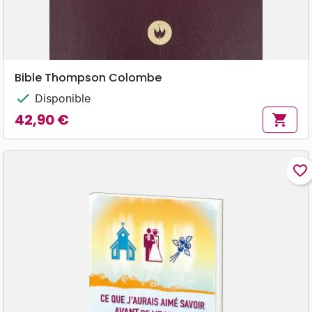
Bible Thompson Colombe
check
Disponible
42,90 €
shopping_cart
Prix
favorite_border