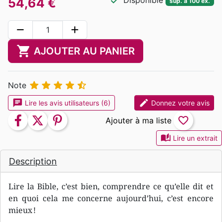
check
Disponible
54,64 €
sup. à 100 ex.
remove
add
shopping_cart
AJOUTER AU PANIER





Note
chat
edit
Lire les avis utilisateurs (6)
Donnez votre avis
facebook
twitter
pinterest
favorite_border
auto_stories
Lire un extrait
Description
Lire la Bible, c’est bien, comprendre ce qu’elle dit et
en quoi cela me concerne aujourd’hui, c’est encore
mieux !