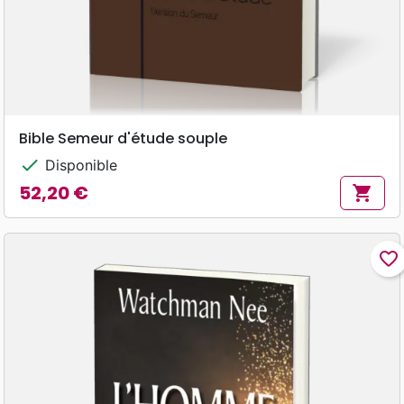
Bible Semeur d'étude souple
check
Disponible
52,20 €
shopping_cart
Prix
favorite_border