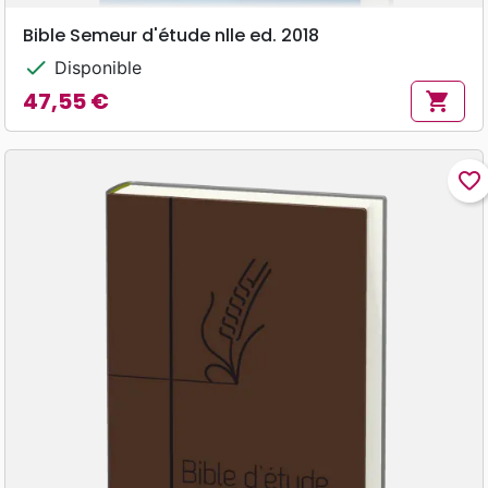
Bible Semeur d'étude nlle ed. 2018
check
Disponible
47,55 €
shopping_cart
Prix
favorite_border