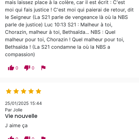
mais laissez place à la colère, car il est écrit : C'est
moi qui fais justice ! C'est moi qui paierai de retour, dit
le Seigneur (La S21 parle de vengeance là où la NBS
parle de justice) Luc 10:13 S21 : Malheur à toi,
Chorazin, malheur à toi, Bethsaïda... NBS : Quel
malheur pour toi, Chorazin ! Quel malheur pour toi,
Bethsaïda ! (La S21 condamne la où la NBS a
compassion)
thumb_up
thumb_down
flag
0
0





25/01/2025 15:44
Par Jolie
Vie nouvelle
J aime ça
thumb_up
thumb_down
flag
0
0