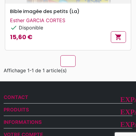
Bible imagée des petits (La)
Esther GARCIA CORTES
check
Disponible
15,60 €
shopping_cart
Prix
chevron_u
Affichage 1-1 de 1 article(s)
CONTACT
PRODUITS
INFORMATIONS
VOTRE COMPTE