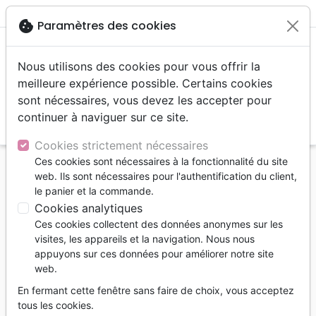
menu
shopping_cart
account_circle
cookie
Paramètres des cookies
Nous utilisons des cookies pour vous offrir la
meilleure expérience possible. Certains cookies
sont nécessaires, vous devez les accepter pour
continuer à naviguer sur ce site.
search
Reche
Cookies strictement nécessaires
Ces cookies sont nécessaires à la fonctionnalité du site
Accueil
Auteurs
Esther GARCIA CORTES
web. Ils sont nécessaires pour l'authentification du client,
le panier et la commande.
Liste des produits par auteur
Cookies analytiques
Ces cookies collectent des données anonymes sur les
tune
Filtrer
visites, les appareils et la navigation. Nous nous
appuyons sur ces données pour améliorer notre site
Jeunesse
6 - 9 ans
6 à 9 ans
web.
En fermant cette fenêtre sans faire de choix, vous acceptez
tous les cookies.