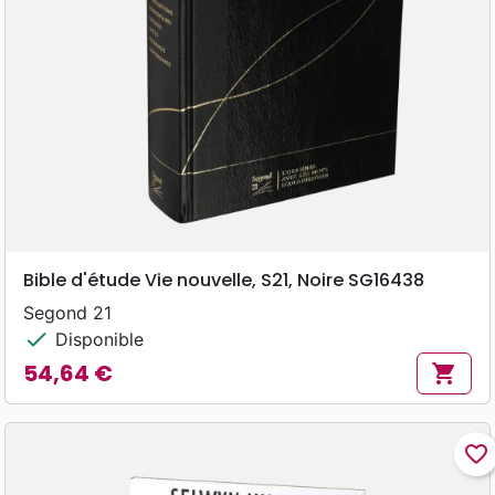
Bible d'étude Vie nouvelle, S21, Noire SG16438
Segond 21
check
Disponible
54,64 €
shopping_cart
Prix
favorite_border