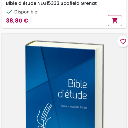
Bible d'étude NEG15333 Scofield Grenat
check
Disponible
38,80 €
shopping_cart
Prix
favorite_border