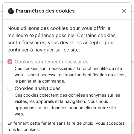
menu
shopping_cart
account_circle
cookie
Paramètres des cookies
Nous utilisons des cookies pour vous offrir la
meilleure expérience possible. Certains cookies
sont nécessaires, vous devez les accepter pour
continuer à naviguer sur ce site.
search
Reche
Cookies strictement nécessaires
Ces cookies sont nécessaires à la fonctionnalité du site
Accueil
Livres
Apologétique
Islam
web. Ils sont nécessaires pour l'authentification du client,
Jésus et Mahomet
le panier et la commande.
Cookies analytiques
Jésus et Mahomet
Ces cookies collectent des données anonymes sur les
M. GABRIEL
visites, les appareils et la navigation. Nous nous
appuyons sur ces données pour améliorer notre site
Référence
OUR004
EAN
9782940335312
web.
Ourania
Editeur
En fermant cette fenêtre sans faire de choix, vous acceptez
tous les cookies.