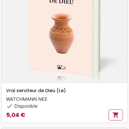
Vrai serviteur de Dieu (Le)
WATCHMANN NEE
check
Disponible
5,04 €
shopping_cart
Prix