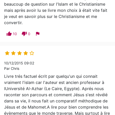
beaucoup de question sur l'Islam et le Christianisme
mais après avoir lu se livre mon choix à était vite fait
je veut en savoir plus sur le Christianisme et me
convertir.
thumb_up
thumb_down
flag
10
0





10/12/2015 09:02
Par Chris
Livre trés factuel écrit par quelqu'un qui connait
vraiment l'islam car l'auteur est ancien professeur à
lUniversité Al-Azhar (Le Caire, Egypte). Aprés nous
raconter son parcours et comment Jésus s'est révélé
dans sa vie, il nous fait un comparatif méthodique de
Jésus et de Mahomet.A lire pour bien comprendre les
évènements que le monde traverse. Mais surtout à lire