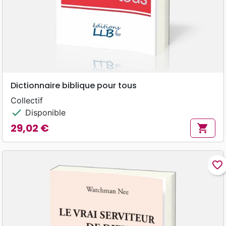
Dictionnaire biblique pour tous
Collectif
check
Disponible
29,02 €
shopping_cart
Prix
favorite_border