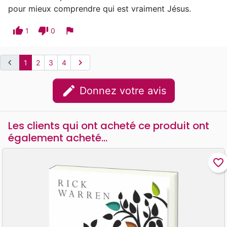
pour mieux comprendre qui est vraiment Jésus.
thumb_up
thumb_down
flag
1
0
chevron_left
chevron_right
1
2
3
4
edit
Donnez votre avis
Les clients qui ont acheté ce produit ont
également acheté...
favorite_border