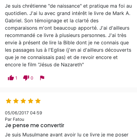
Je suis chrétienne "de naissance" et pratique ma foi au
quotidien. J'ai lu avec grand intérêt le livre de Mark A.
Gabriel. Son témoignage et la clarté des
comparaisons m'ont beaucoup apporté. J'ai d'ailleurs
recommandé ce livre à plusieurs personnes. J'ai très
envie à présent de lire la Bible dont je ne connais que
les passages lus à l'Eglise (j'en ai d'ailleurs découverts
que je ne connaissais pas) et de revoir encore et
encore le film "Jésus de Nazareth"
thumb_up
thumb_down
flag
1
0





05/06/2017 04:59
Par Fatou
Je pense me convertir
Je suis Musulmane avant avoir lu ce livre je me poser