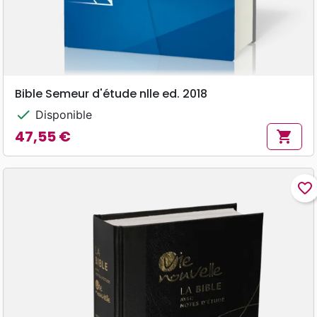
Bible Semeur d'étude nlle ed. 2018
check
Disponible
47,55 €
shopping_cart
Prix
favorite_border