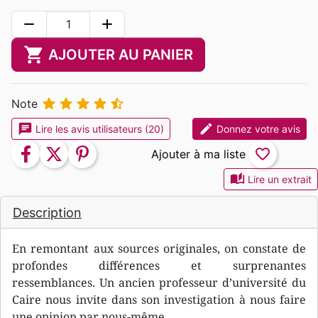
remove
add
shopping_cart
AJOUTER AU PANIER





Note
chat
edit
Lire les avis utilisateurs (20)
Donnez votre avis
facebook
twitter
pinterest
favorite_border
auto_stories
Lire un extrait
Description
En remontant aux sources originales, on constate de
profondes différences et surprenantes
ressemblances. Un ancien professeur d’université du
Caire nous invite dans son investigation à nous faire
une opinion par nous-même.