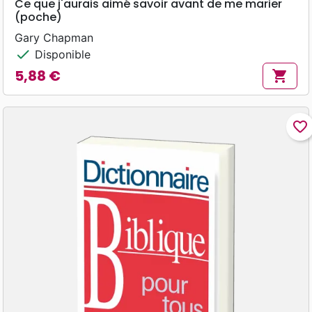
Ce que j'aurais aimé savoir avant de me marier
(poche)
Gary Chapman
check
Disponible
5,88 €
shopping_cart
Prix
favorite_border