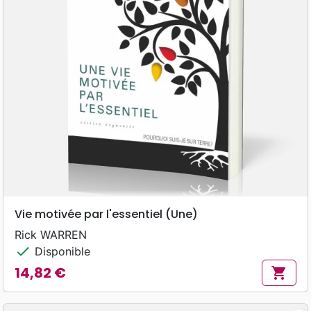
Vie motivée par l'essentiel (Une)
Rick WARREN
check
Disponible
14,82 €
shopping_cart
Prix