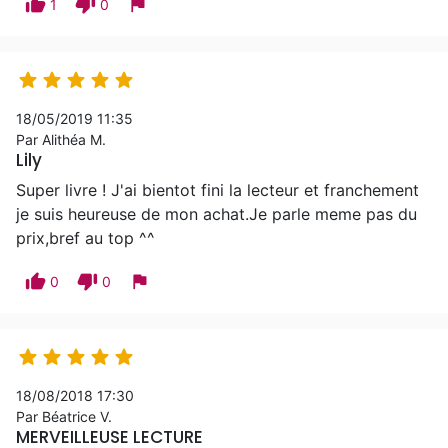
thumb_up
thumb_down
flag
1
0





18/05/2019 11:35
Par Alithéa M.
Lily
Super livre ! J'ai bientot fini la lecteur et franchement
je suis heureuse de mon achat.Je parle meme pas du
prix,bref au top ^^
thumb_up
thumb_down
flag
0
0





18/08/2018 17:30
Par Béatrice V.
MERVEILLEUSE LECTURE