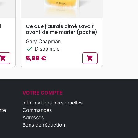
search
APERÇU RAPIDE
l
Ce que j'aurais aimé savoir
avant de me marier (poche)
Gary Chapman
check
Disponible
5,88 €
hopping_cart
shopping_cart
Prix
VOTRE COMPTE
Informations personnelles
nte
Commandes
Adresses
Bons de réduction