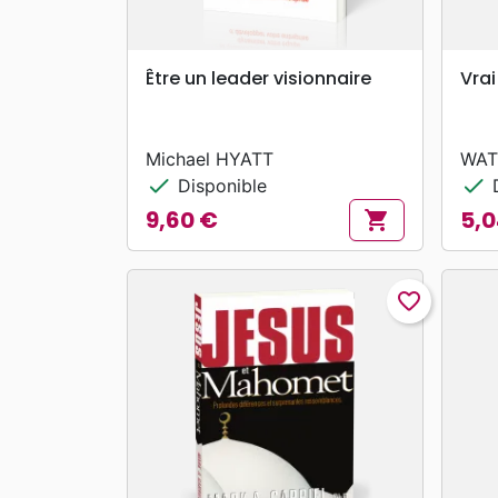
search
APERÇU RAPIDE
Être un leader visionnaire
Vrai
Michael HYATT
WAT
check
check
Disponible
D
9,60 €
5,0
shopping_cart
Prix
Prix
favorite_border