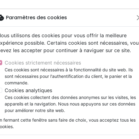
okie
Paramètres des cookies
ous utilisons des cookies pour vous offrir la meilleure
Nouveautés
Bibles
Livres
eBooks
Jeunesse
xpérience possible. Certains cookies sont nécessaires, vou
evez les accepter pour continuer à naviguer sur ce site.
eaux Testaments
ine
lité
 ans
lations
ns animés
s
Etude biblique
Bandes dessinées
Découverte de la foi
Adolescents, jeunes
Rap, Hip-hop
Films, fiction
Jeux
ur fidèle
ons
cation
e
2 ans
ry, Latino, Folk
gnement, conférences
elisation
Segond 21
Famille, couple
Méditations
Bibles jeunesse
Instrumental
Documentaires, reportage
Accessoires de Bible
Cookies strictement nécessaires
iles
e
esse
ro
iels
Segond
Souffrance, Relation d'aide
Souffrance, Relation d'aide
Louange, Adoration
Papeterie
Pasteur fidèle
Ces cookies sont nécessaires à la fonctionnalité du site web. Ils
k
elisation
ue
esse
sont nécessaires pour l'authentification du client, le panier et la
NEG
Santé
Psychologie
Hardrock, Métal
F. H. BURKE - J. GLOAGUEN
commande.
cations
ts
le, Couple
l, Soul
Darby
Ethique, société, politique
Apologétique
Pop, Rock
Cookies analytiques
Référence
FEV022
EAN
9782880270162
Edi
ation
Événements actuels
Ces cookies collectent des données anonymes sur les visites, les
Description
Détails du produit
appareils et la navigation. Nous nous appuyons sur ces données
pour améliorer notre site web.
Voilà un ouvrage simple et complet de th
n fermant cette fenêtre sans faire de choix, vous acceptez tous les
exercer une responsabilité dans l’Eglis
ookies.
prêcher, diriger une réunion, un baptêm
visites, l’organisation de l’église, etc…