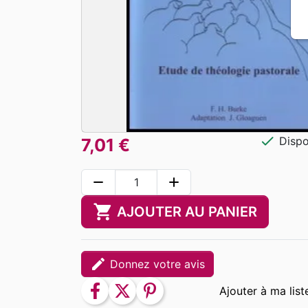
check
Dispo
7,01 €
remove
add
shopping_cart
AJOUTER AU PANIER
edit
Donnez votre avis
facebook
twitter
pinterest