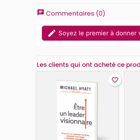
chat
Commentaires (0)
edit
Soyez le premier à donner v
Les clients qui ont acheté ce pro
favorite_border