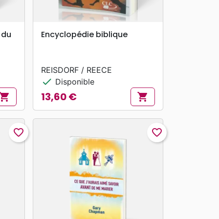
search
APERÇU RAPIDE
 du
Encyclopédie biblique
REISDORF / REECE
check
Disponible
13,60 €
hopping_cart
shopping_cart
Prix
favorite_border
favorite_border