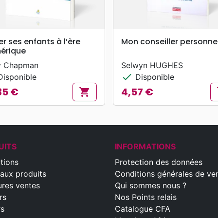
search
search
APERÇU RAPIDE
APERÇU RAPIDE
er ses enfants à l’ère
Mon conseiller personne
érique
y Chapman
Selwyn HUGHES
check
isponible
Disponible
35 €
4,57 €
shopping_cart
s
Prix
UITS
INFORMATIONS
tions
Protection des données
aux produits
Conditions générales de ve
ures ventes
Qui sommes nous ?
rs
Nos Points relais
rs
Catalogue CFA