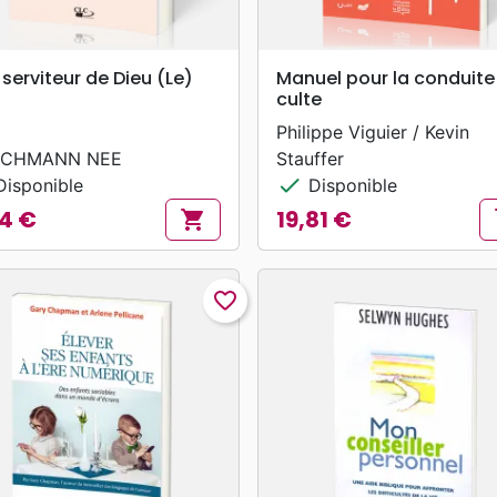
search
search
APERÇU RAPIDE
APERÇU RAPIDE
 serviteur de Dieu (Le)
Manuel pour la conduite
culte
Philippe Viguier / Kevin
CHMANN NEE
Stauffer
check
isponible
Disponible
4 €
19,81 €
shopping_cart
s
Prix
favorite_border