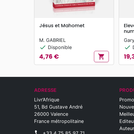
search
APERÇU RAPIDE
Jésus et Mahomet
Elev
num
M. GABRIEL
Gar
check
check
Disponible
D
4,76 €
19,
shopping_cart
Prix
Prix
ADRESSE
PROD
Livr’Afrique
Promo
51, Bd Gustave André
Nouve
26000 Valence
Meille
France métropolitaine
Editeu
Auteu
phone
+33 4 75 85 97 71