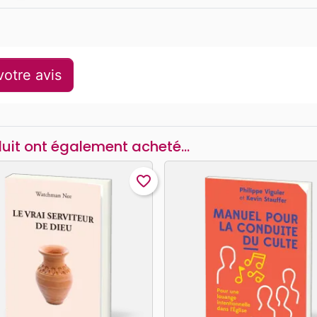
otre avis
duit ont également acheté...
favorite_border