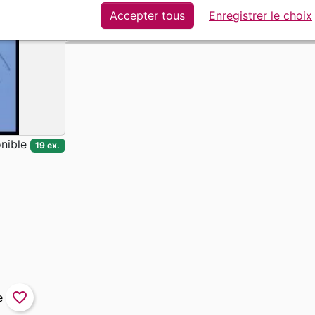
bibliques.
Accepter tous
Enregistrer le choix
nible
19 ex.
favorite_border