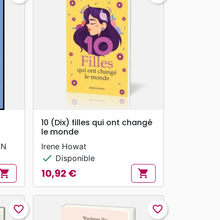
search
APERÇU RAPIDE
10 (Dix) filles qui ont changé
le monde
EN
Irene Howat
check
Disponible
10,92 €
hopping_cart
shopping_cart
Prix
favorite_border
favorite_border