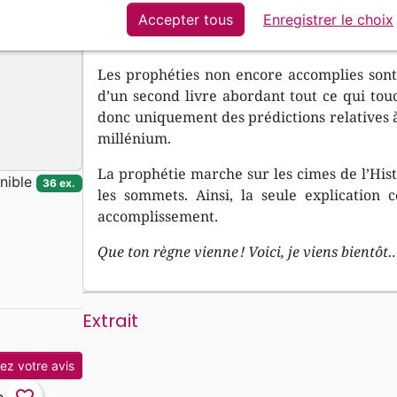
passages, qu’il n’est guère de sujet plus imp
Accepter tous
Enregistrer le choix
et la mort du Sauveur.
Les prophéties non encore accomplies sont t
d’un second livre abordant tout ce qui touc
donc uniquement des prédictions relatives à 
millénium.
La prophétie marche sur les cimes de l’Histo
nible
36 ex.
les sommets. Ainsi, la seule explicatio
accomplissement.
Que ton règne vienne ! Voici, je viens bientôt
Extrait
z votre avis