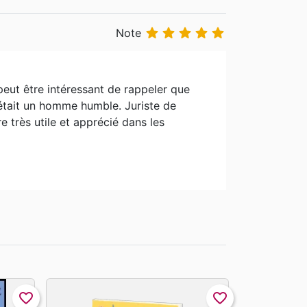





Note
 peut être intéressant de rappeler que
 était un homme humble. Juriste de
e très utile et apprécié dans les
favorite_border
favorite_border