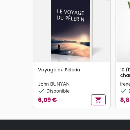
search
APERÇU RAPIDE
Voyage du Pèlerin
10 (
cha
John BUNYAN
Iren
check
check
Disponible
D
6,09 €
8,8
shopping_cart
Prix
Prix