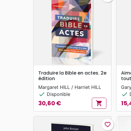
search
APERÇU RAPIDE
Traduire la Bible en actes. 2e
Aime
édition
tou
Margaret HILL / Harriet HILL
Gar
check
check
Disponible
D
30,60 €
15,
shopping_cart
Prix
Prix
favorite_border