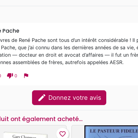
é Pache
ivres de René Pache sont tous d’un intérêt considérable ! Il
Pache, que j’ai connu dans les dernières années de sa vie,
tion — docteur en droit et avocat d’affaires — il fut un frèr
ennes assemblées de frères, autrefois appelées AESR.
thumb_down
flag
0
0
edit
Donnez votre avis
duit ont également acheté...
favorite_border