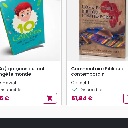
search
search
APERÇU RAPIDE
APERÇU RAPIDE
Dix) garçons qui ont
Commentaire Biblique
ngé le monde
contemporain
e Howat
Collectif
check
isponible
Disponible
5 €
51,84 €
shopping_cart
s
Prix