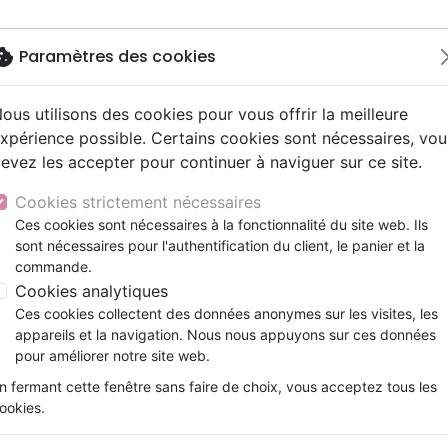
okie
Paramètres des cookies
ous utilisons des cookies pour vous offrir la meilleure
Nouveautés
Bibles
Livres
eBooks
Jeunesse
xpérience possible. Certains cookies sont nécessaires, vou
evez les accepter pour continuer à naviguer sur ce site.
eaux Testaments
ine
lité
 ans
lations
ns animés
s
Etude biblique
Bandes dessinées
Découverte de la foi
Adolescents, jeunes
Rap, Hip-hop
Films, fiction
Jeux
Le retour de Jésus-Christ
ons
cation
e
2 ans
ry, Latino, Folk
gnement, conférences
elisation
Segond 21
Famille, couple
Méditations
Bibles jeunesse
Instrumental
Documentaires, reportage
Accessoires de Bible
Cookies strictement nécessaires
iles
e
esse
ro
iels
Segond
Souffrance, Relation d'aide
Souffrance, Relation d'aide
Louange, Adoration
Papeterie
Le retour de Jésus-Christ
Ces cookies sont nécessaires à la fonctionnalité du site web. Ils
k
elisation
ue
esse
sont nécessaires pour l'authentification du client, le panier et la
NEG
Santé
Psychologie
Hardrock, Métal
René PACHE
commande.
cations
ts
le, Couple
l, Soul
Darby
Ethique, société, politique
Apologétique
Pop, Rock
Cookies analytiques
Référence
MB177
EAN
9782826036517
Edit
ation
Événements actuels
Ces cookies collectent des données anonymes sur les visites, les
Description
Détails du produit
appareils et la navigation. Nous nous appuyons sur ces données
pour améliorer notre site web.
n fermant cette fenêtre sans faire de choix, vous acceptez tous les
ookies.
Voici la réédition d’un grand classique su
retour de Christ est annoncé dans la B