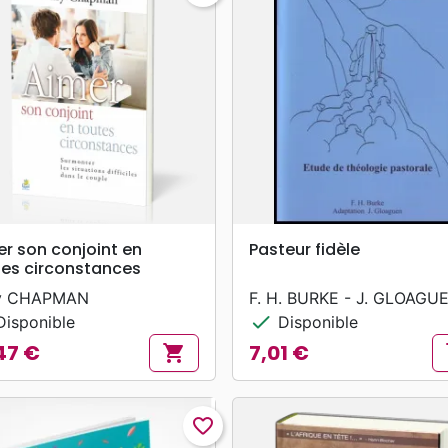
search
search
APERÇU RAPIDE
APERÇU RAPIDE
r son conjoint en
Pasteur fidèle
tes circonstances
y CHAPMAN
F. H. BURKE - J. GLOAGU
check
isponible
Disponible
47 €
7,01 €
shopping_cart
s
Prix
favorite_border