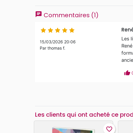
chat
Commentaires (1)
Ren





Les l
15/03/2026 20:06
René 
Par thomas f.
forma
anci
thumb_up
Les clients qui ont acheté ce pro
favorite_border