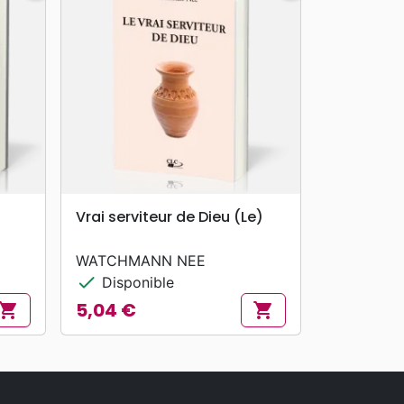
search
APERÇU RAPIDE
Vrai serviteur de Dieu (Le)
WATCHMANN NEE
check
Disponible
5,04 €
hopping_cart
shopping_cart
Prix