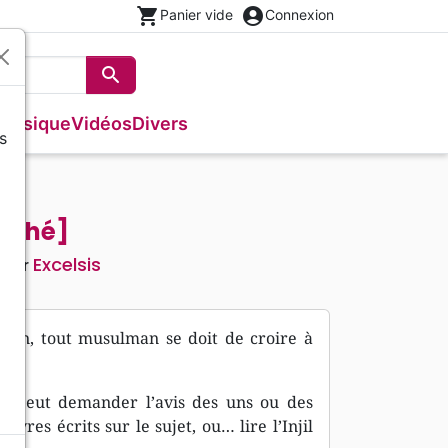
shopping_cart
account_circle
Panier vide
Connexion
search
Rechercher
Musique
Vidéos
Divers
s
Français courant
Fêtes chrétiennes
Bibles
Recueil enfants
Recueils de chants
Histoires vraies, témoignages
Tableaux et posters
s
NBS
Livres cadeaux
Commentaires
Reggae
Traités, Brochures (<16 p.)
Semeur
Recueils de chants
Formation
Broché]
Audio-Bibles
Audio
Nouvel Age, Esoterisme
Excelsis
teur
Divers
n, tout musulman se doit de croire à
n peut demander l’avis des uns ou des
ivres écrits sur le sujet, ou… lire l’Injil