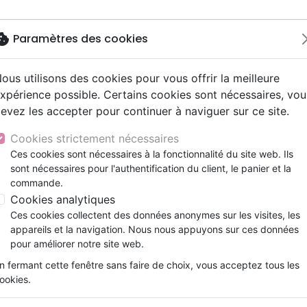
okie
Paramètres des cookies
ous utilisons des cookies pour vous offrir la meilleure
Nouveautés
Bibles
Livres
eBooks
Jeunesse
xpérience possible. Certains cookies sont nécessaires, vou
evez les accepter pour continuer à naviguer sur ce site.
eaux Testaments
ine
lité
 ans
lations
ns animés
s
Etude biblique
Bandes dessinées
Découverte de la foi
Adolescents, jeunes
Rap, Hip-hop
Films, fiction
Jeux
 le Messie (L') Broché]
ons
cation
e
2 ans
ry, Latino, Folk
gnement, conférences
elisation
Segond 21
Famille, couple
Méditations
Bibles jeunesse
Instrumental
Documentaires, reportage
Accessoires de Bible
Cookies strictement nécessaires
iles
e
esse
ro
iels
Segond
Souffrance, Relation d'aide
Souffrance, Relation d'aide
Louange, Adoration
Papeterie
Injil de Jésus le Messie (L') 
Ces cookies sont nécessaires à la fonctionnalité du site web. Ils
k
elisation
ue
esse
sont nécessaires pour l'authentification du client, le panier et la
NEG
Santé
Psychologie
Hardrock, Métal
Référence
XLS144
EAN
9782755004946
Edi
commande.
cations
ts
le, Couple
l, Soul
Darby
Ethique, société, politique
Apologétique
Pop, Rock
Cookies analytiques
Description
Détails du produit
ation
Événements actuels
Ces cookies collectent des données anonymes sur les visites, les
appareils et la navigation. Nous nous appuyons sur ces données
Conformément aux commandements du Cora
pour améliorer notre site web.
l’Injil (Évangile).
n fermant cette fenêtre sans faire de choix, vous acceptez tous les
Mais comment connaître son message ? O
ookies.
autres, tenter de choisir l’un des nombreux l