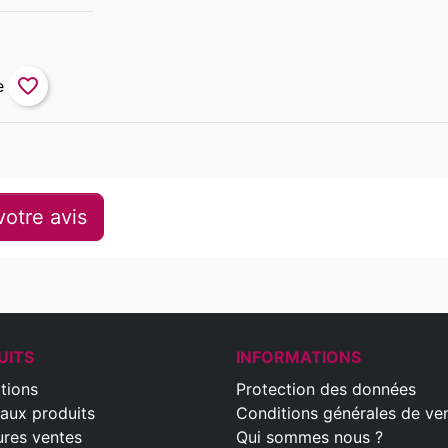
favorite_border
otre avis
UITS
INFORMATIONS
tions
Protection des données
aux produits
Conditions générales de ve
ures ventes
Qui sommes nous ?