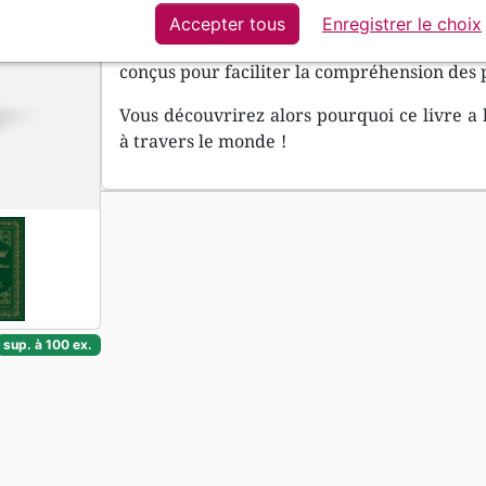
lui-même !
Accepter tous
Enregistrer le choix
Cette édition en français moderne vous gu
conçus pour faciliter la compréhension des 
Vous découvrirez alors pourquoi ce livre a 
à travers le monde !
sup. à 100 ex.