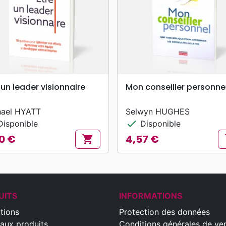
search
search
APERÇU RAPIDE
APERÇU RAPIDE
 un leader visionnaire
Mon conseiller personne
hael HYATT
Selwyn HUGHES
check
isponible
Disponible
0 €
4,57 €
shopping_cart
s
Prix
UITS
INFORMATIONS
tions
Protection des données
aux produits
Conditions générales de ve