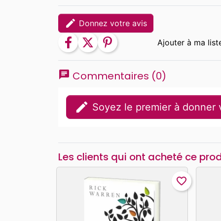
edit
Donnez votre avis
facebook
twitter
pinterest
chat
Commentaires (0)
edit
Soyez le premier à donner v
Les clients qui ont acheté ce pro
favorite_border