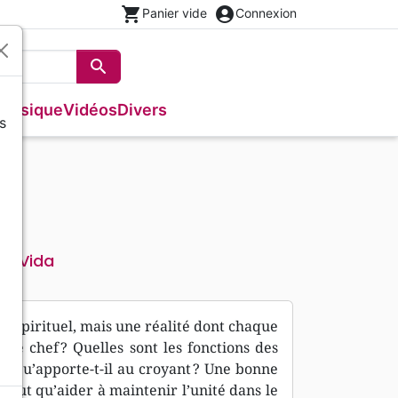
shopping_cart
account_circle
Panier vide
Connexion
search
Rechercher
Musique
Vidéos
Divers
s
Français courant
Fêtes chrétiennes
Bibles
Recueil enfants
Recueils de chants
Histoires vraies, témoignages
Tableaux et posters
s
NBS
Livres cadeaux
Commentaires
Reggae
Traités, Brochures (<16 p.)
Semeur
Recueils de chants
Formation
a)
Audio-Bibles
Audio
Nouvel Age, Esoterisme
Divers
Vida
eur
pt spirituel, mais une réalité dont chaque
 le chef ? Quelles sont les fonctions des
 ? Qu’apporte-t-il au croyant ? Une bonne
eut qu’aider à maintenir l’unité dans le