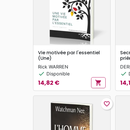
search
APERÇU RAPIDE
Vie motivée par l'essentiel
Secr
(Une)
priè
Rick WARREN
DER
check
check
Disponible
D
14,82 €
14,
shopping_cart
Prix
Prix
favorite_border