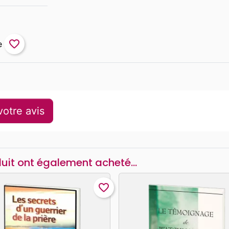
favorite_border
otre avis
duit ont également acheté...
favorite_border