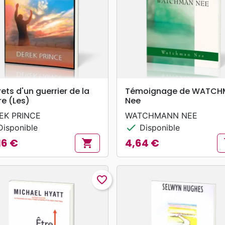
search
search
APERÇU RAPIDE
APERÇU RAPIDE
ets d'un guerrier de la
Témoignage de WATCH
re (Les)
Nee
EK PRINCE
WATCHMANN NEE
check
isponible
Disponible
16 €
4,64 €
shopping_cart
s
Prix
favorite_border