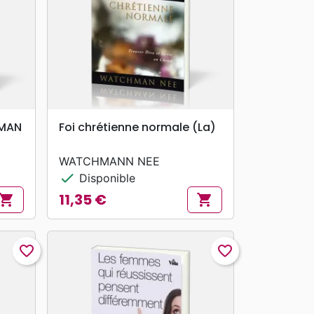
search
APERÇU RAPIDE
MAN
Foi chrétienne normale (La)
WATCHMANN NEE
check
Disponible
11,35 €
hopping_cart
shopping_cart
Prix
favorite_border
favorite_border