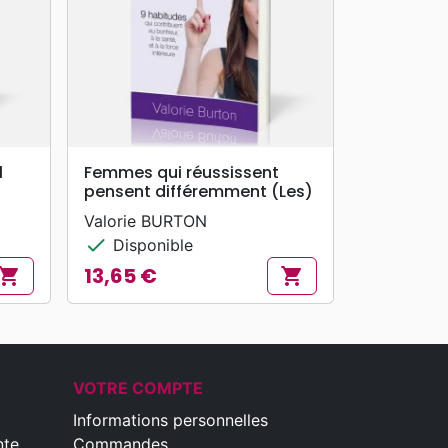
search
APERÇU RAPIDE
l
Femmes qui réussissent
pensent différemment (Les)
Valorie BURTON
check
Disponible
13,65 €
hopping_cart
shopping_cart
Prix
VOTRE COMPTE
Informations personnelles
nte
Commandes