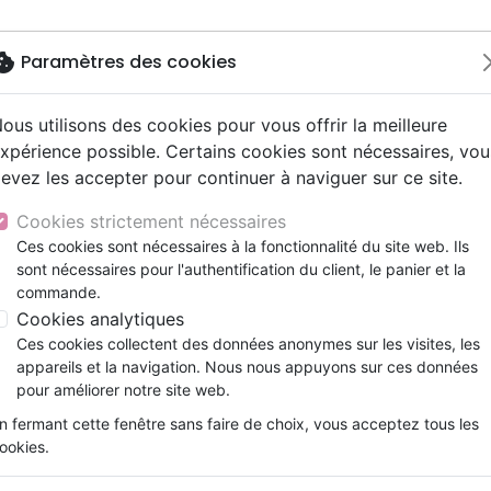
okie
Paramètres des cookies
ous utilisons des cookies pour vous offrir la meilleure
Nouveautés
Bibles
Livres
eBooks
Jeunesse
xpérience possible. Certains cookies sont nécessaires, vou
evez les accepter pour continuer à naviguer sur ce site.
eaux Testaments
ine
lité
 ans
lations
ns animés
s
Etude biblique
Bandes dessinées
Découverte de la foi
Adolescents, jeunes
Rap, Hip-hop
Films, fiction
Jeux
ité du corps de Christ (La)
ons
cation
e
2 ans
ry, Latino, Folk
gnement, conférences
elisation
Segond 21
Famille, couple
Méditations
Bibles jeunesse
Instrumental
Documentaires, reportage
Accessoires de Bible
Cookies strictement nécessaires
iles
e
esse
ro
iels
Segond
Souffrance, Relation d'aide
Souffrance, Relation d'aide
Louange, Adoration
Papeterie
Réalité du corps de Christ (L
Ces cookies sont nécessaires à la fonctionnalité du site web. Ils
k
elisation
ue
esse
sont nécessaires pour l'authentification du client, le panier et la
NEG
Santé
Psychologie
Hardrock, Métal
WATCHMANN NEE
commande.
cations
ts
le, Couple
l, Soul
Darby
Ethique, société, politique
Apologétique
Pop, Rock
Cookies analytiques
Référence
VID268
EAN
9782383912170
Edit
ation
Événements actuels
Ces cookies collectent des données anonymes sur les visites, les
Description
Détails du produit
appareils et la navigation. Nous nous appuyons sur ces données
pour améliorer notre site web.
Le corps de Christ n’est pas un simple conce
n fermant cette fenêtre sans faire de choix, vous acceptez tous les
croyant doit prendre conscience. Qui en est
ookies.
membres ? Quelles sont les limites du corps
compréhension de ces principes de base ne p