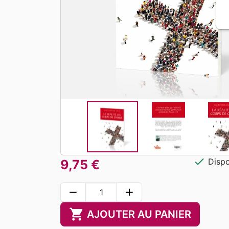
check
Dispo
9,75 €
remove
add
shopping_cart
AJOUTER AU PANIER