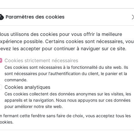
okie
Paramètres des cookies
ous utilisons des cookies pour vous offrir la meilleure
Nouveautés
Bibles
Livres
eBooks
Jeunesse
xpérience possible. Certains cookies sont nécessaires, vou
evez les accepter pour continuer à naviguer sur ce site.
eaux Testaments
ine
lité
 ans
lations
ns animés
s
Etude biblique
Bandes dessinées
Découverte de la foi
Adolescents, jeunes
Rap, Hip-hop
Films, fiction
Jeux
tivités autour de la Bible (bleu)
ons
cation
e
2 ans
ry, Latino, Folk
gnement, conférences
elisation
Segond 21
Famille, couple
Méditations
Bibles jeunesse
Instrumental
Documentaires, reportage
Accessoires de Bible
Cookies strictement nécessaires
iles
e
esse
ro
iels
Segond
Souffrance, Relation d'aide
Souffrance, Relation d'aide
Louange, Adoration
Papeterie
Activités autour de la Bible 
Ces cookies sont nécessaires à la fonctionnalité du site web. Ils
k
elisation
ue
esse
sont nécessaires pour l'authentification du client, le panier et la
NEG
Santé
Psychologie
Hardrock, Métal
Référence
CLC086
EAN
9782722204164
Edi
commande.
cations
ts
le, Couple
l, Soul
Darby
Ethique, société, politique
Apologétique
Pop, Rock
Cookies analytiques
Description
Détails du produit
ation
Événements actuels
Ces cookies collectent des données anonymes sur les visites, les
appareils et la navigation. Nous nous appuyons sur ces données
Bible ! Et pourquoi pas les deux à la fois ? Ce
pour améliorer notre site web.
des jeux de points à relier. Il fournira à v
créativité et d’apprentissage. Prenez le temp
n fermant cette fenêtre sans faire de choix, vous acceptez tous les
ookies.
aidez-les à relier les points des dessins po
de 7 ans. Points forts :