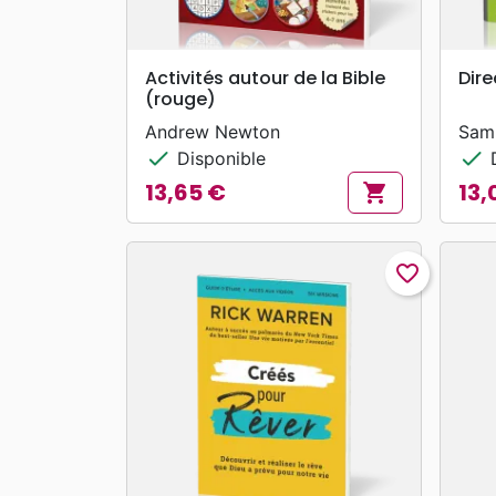
search
APERÇU RAPIDE
Activités autour de la Bible
Dire
(rouge)
Andrew Newton
Sam
check
check
Disponible
D
13,65 €
13,
shopping_cart
Prix
Prix
favorite_border