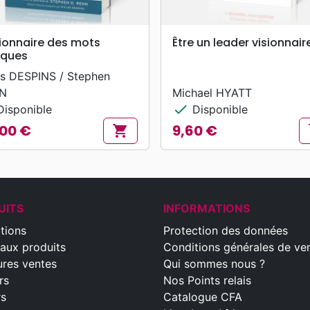
search
search
APERÇU RAPIDE
APERÇU RAPIDE
tionnaire des mots
Être un leader visionnair
iques
es DESPINS / Stephen
N
Michael HYATT
check
isponible
Disponible
00 €
9,60 €
shopping_cart
s
Prix
UITS
INFORMATIONS
tions
Protection des données
aux produits
Conditions générales de ve
ures ventes
Qui sommes nous ?
rs
Nos Points relais
rs
Catalogue CFA