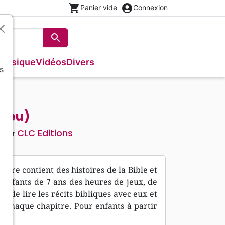
shopping_cart
account_circle
Panier vide
Connexion
search
Rechercher
Musique
Vidéos
Divers
s
Français courant
Fêtes chrétiennes
Bibles
Recueil enfants
Recueils de chants
Histoires vraies, témoignages
Tableaux et posters
s
NBS
Livres cadeaux
Commentaires
Reggae
Traités, Brochures (<16 p.)
Semeur
Recueils de chants
Formation
(bleu)
Audio-Bibles
Audio
Nouvel Age, Esoterisme
CLC Editions
teur
Divers
 livre contient des histoires de la Bible et
os enfants de 7 ans des heures de jeux, de
s de lire les récits bibliques avec eux et
ur chaque chapitre. Pour enfants à partir