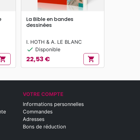
search
APERÇU RAPIDE
e
La Bible en bandes
dessinées
I. HOTH & A. LE BLANC
check
Disponible
22,53 €
hopping_cart
shopping_cart
Prix
VOTRE COMPTE
Informations personnelles
nte
Commandes
Adresses
Bons de réduction