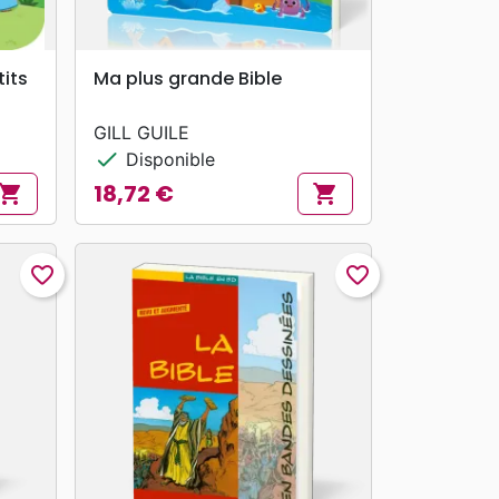
search
APERÇU RAPIDE
tits
Ma plus grande Bible
GILL GUILE
check
Disponible
18,72 €
hopping_cart
shopping_cart
Prix
favorite_border
favorite_border