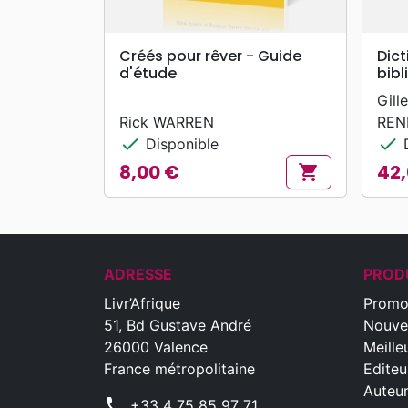
search
APERÇU RAPIDE
Créés pour rêver - Guide
Dic
d'étude
bibl
Gill
Rick WARREN
REN
check
check
Disponible
D
8,00 €
42,
shopping_cart
Prix
Prix
ADRESSE
PROD
Livr’Afrique
Promo
51, Bd Gustave André
Nouve
26000 Valence
Meille
France métropolitaine
Editeu
Auteu
phone
+33 4 75 85 97 71