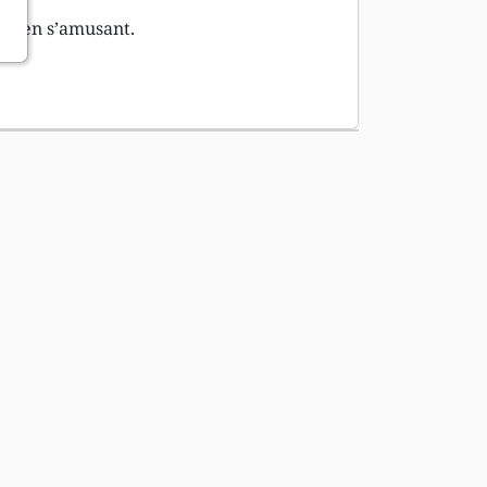
ble en s’amusant.