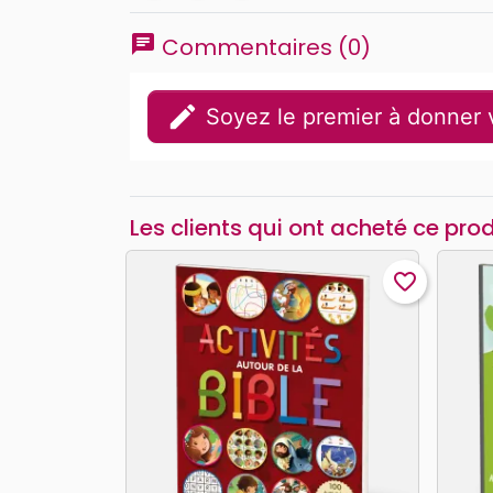
chat
Commentaires (0)
edit
Soyez le premier à donner v
Les clients qui ont acheté ce pro
favorite_border