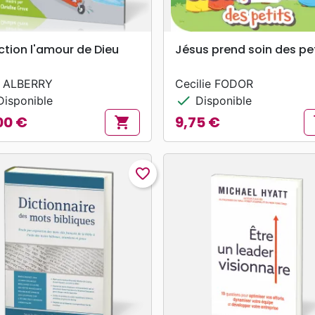
search
search
APERÇU RAPIDE
APERÇU RAPIDE
ction l'amour de Dieu
Jésus prend soin des pe
 ALBERRY
Cecilie FODOR
check
isponible
Disponible
00 €
9,75 €
shopping_cart
s
Prix
favorite_border