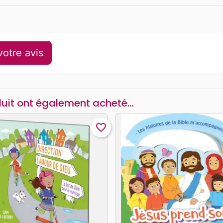
otre avis
duit ont également acheté...
favorite_border