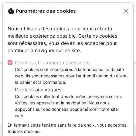
menu
shopping_cart
account_circle
cookie
Paramètres des cookies
Nous utilisons des cookies pour vous offrir la
meilleure expérience possible. Certains cookies
sont nécessaires, vous devez les accepter pour
continuer à naviguer sur ce site.
search
Reche
Cookies strictement nécessaires
Ces cookies sont nécessaires à la fonctionnalité du site
Accueil
Livres
Edification
Croissance spirituelle
web. Ils sont nécessaires pour l'authentification du client,
Langages d’amour de Dieu (Les)
le panier et la commande.
Cookies analytiques
Langages d’amour de Dieu (Les)
Ces cookies collectent des données anonymes sur les
Gary Chapman
visites, les appareils et la navigation. Nous nous
appuyons sur ces données pour améliorer notre site
Référence
FAR115
EAN
9782863142899
web.
Farel
Editeur
En fermant cette fenêtre sans faire de choix, vous acceptez
tous les cookies.