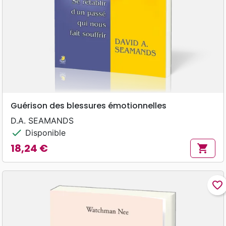
Guérison des blessures émotionnelles
D.A. SEAMANDS
check
Disponible
18,24 €
shopping_cart
Prix
favorite_border