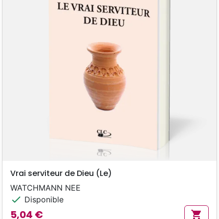
Vrai serviteur de Dieu (Le)
WATCHMANN NEE
check
Disponible
5,04 €
shopping_cart