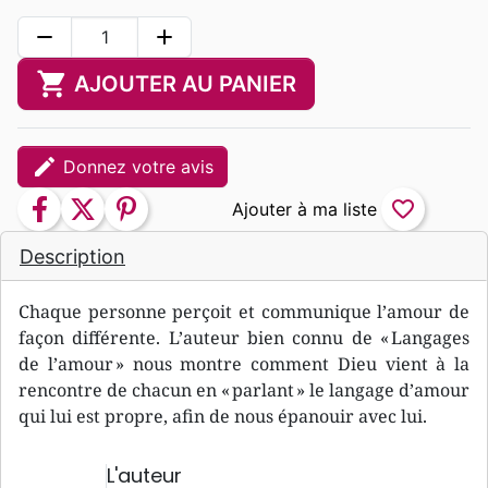
remove
add
shopping_cart
AJOUTER AU PANIER
edit
Donnez votre avis
facebook
twitter
pinterest
favorite_border
Description
Chaque personne perçoit et communique l’amour de
façon différente. L’auteur bien connu de « Langages
de l’amour » nous montre comment Dieu vient à la
rencontre de chacun en « parlant » le langage d’amour
qui lui est propre, afin de nous épanouir avec lui.
L'auteur