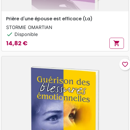
Prière d'une épouse est efficace (La)
STORMIE OMARTIAN
check
Disponible
14,82 €
shopping_cart
Prix
favorite_border