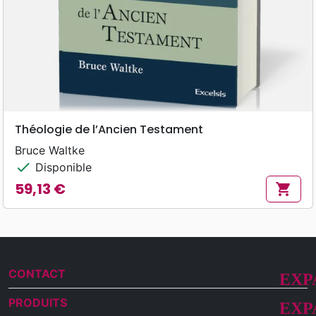
Théologie de l’Ancien Testament
Bruce Waltke
check
Disponible
59,13 €
shopping_cart
Prix
CONTACT
PRODUITS