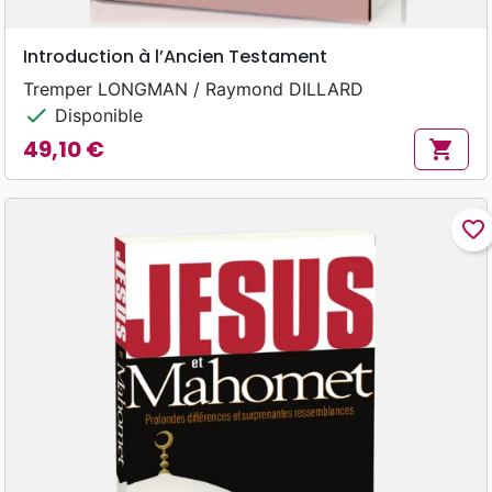
Introduction à l’Ancien Testament
Tremper LONGMAN / Raymond DILLARD
check
Disponible
49,10 €
shopping_cart
Prix
favorite_border