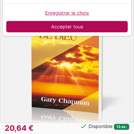
Enregistrer le choix
Accepter tous
check
Disponible
20,64 €
13 ex.