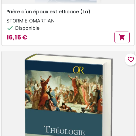
Prière d'un époux est efficace (La)
STORMIE OMARTIAN
check
Disponible
16,15 €
shopping_cart
Prix
favorite_border