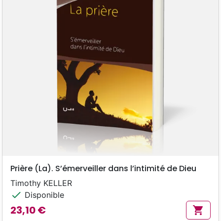
Prière (La). S’émerveiller dans l’intimité de Dieu
Timothy KELLER
check
Disponible
23,10 €
shopping_cart
Prix