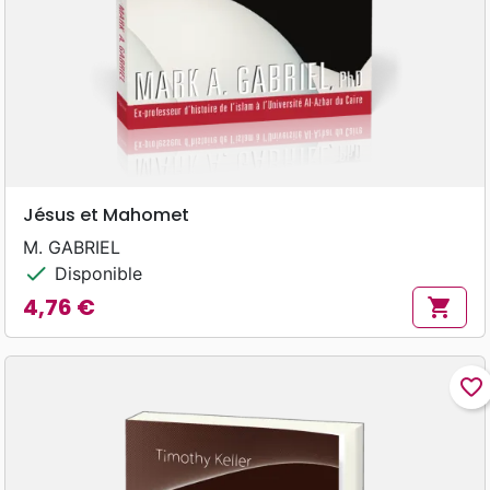
Jésus et Mahomet
M. GABRIEL
check
Disponible
4,76 €
shopping_cart
Prix
favorite_border