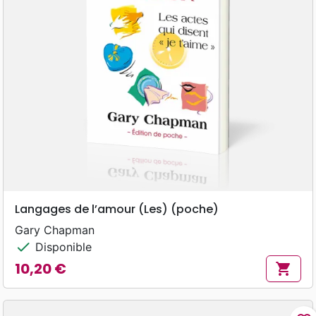
Langages de l’amour (Les) (poche)
Gary Chapman
check
Disponible
10,20 €
shopping_cart
Prix