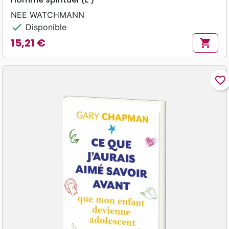
NEE WATCHMANN
check
Disponible
15,21 €
shopping_cart
Prix
favorite_border