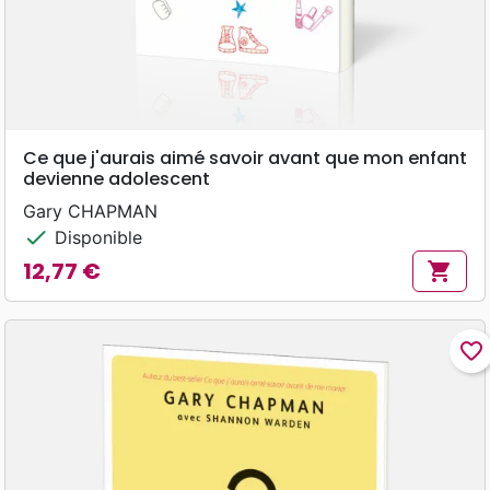
Ce que j'aurais aimé savoir avant que mon enfant
devienne adolescent
Gary CHAPMAN
check
Disponible
12,77 €
shopping_cart
Prix
favorite_border