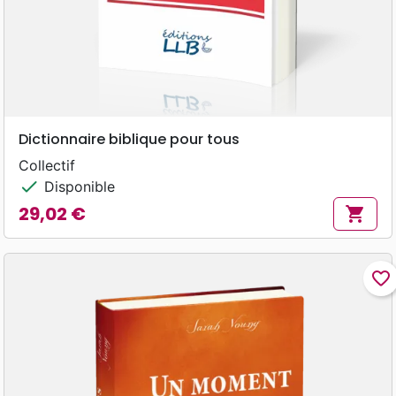
Dictionnaire biblique pour tous
Collectif
check
Disponible
29,02 €
shopping_cart
Prix
favorite_border