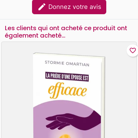
edit
Donnez votre avis
Les clients qui ont acheté ce produit ont
également acheté...
favorite_border