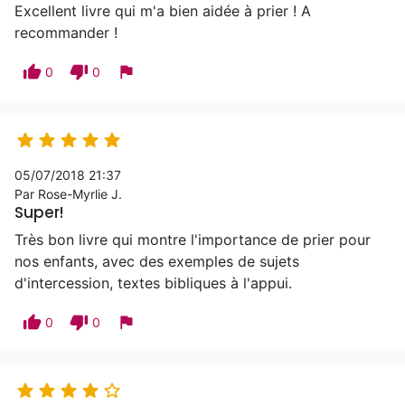
Excellent livre qui m'a bien aidée à prier ! A
recommander !
thumb_up
thumb_down
flag
0
0





05/07/2018 21:37
Par Rose-Myrlie J.
Super!
Très bon livre qui montre l'importance de prier pour
nos enfants, avec des exemples de sujets
d'intercession, textes bibliques à l'appui.
thumb_up
thumb_down
flag
0
0




