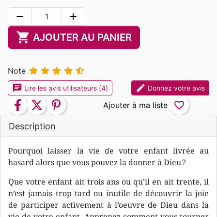
remove
add
shopping_cart
AJOUTER AU PANIER





Note
chat
edit
Lire les avis utilisateurs (4)
Donnez votre avis
facebook
twitter
pinterest
favorite_border
Description
Pourquoi laisser la vie de votre enfant livrée au
hasard alors que vous pouvez la donner à Dieu ?
Que votre enfant ait trois ans ou qu’il en ait trente, il
n’est jamais trop tard ou inutile de découvrir la joie
de participer activement à l’oeuvre de Dieu dans la
vie de votre enfant. Apprenez comment vous tourner