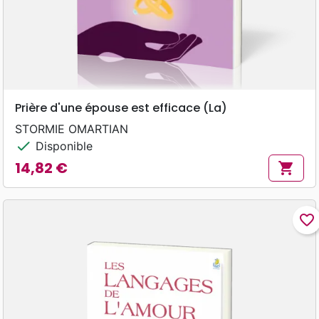
Prière d'une épouse est efficace (La)
STORMIE OMARTIAN
check
Disponible
14,82 €
shopping_cart
Prix
favorite_border