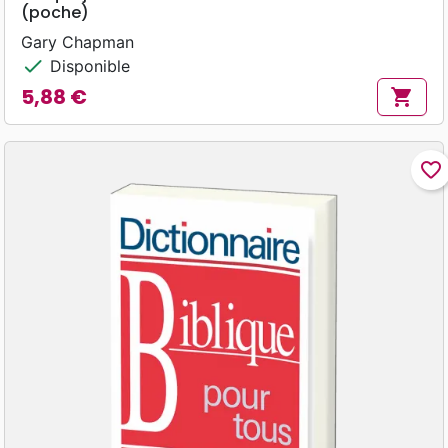
(poche)
Gary Chapman
check
Disponible
5,88 €
shopping_cart
Prix
favorite_border