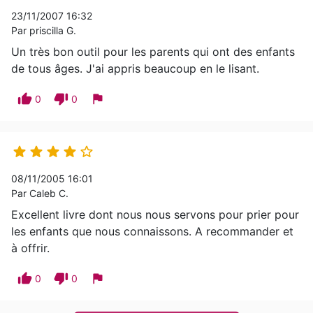
23/11/2007 16:32
Par priscilla G.
Un très bon outil pour les parents qui ont des enfants
de tous âges. J'ai appris beaucoup en le lisant.
thumb_up
thumb_down
flag
0
0





08/11/2005 16:01
Par Caleb C.
Excellent livre dont nous nous servons pour prier pour
les enfants que nous connaissons. A recommander et
à offrir.
thumb_up
thumb_down
flag
0
0