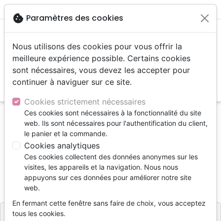
menu
shopping_cart
account_circle
cookie
Paramètres des cookies
Nous utilisons des cookies pour vous offrir la
meilleure expérience possible. Certains cookies
sont nécessaires, vous devez les accepter pour
continuer à naviguer sur ce site.
search
Reche
Cookies strictement nécessaires
Ces cookies sont nécessaires à la fonctionnalité du site
Accueil
Livres
Famille, couple
Education
web. Ils sont nécessaires pour l'authentification du client,
Prière des parents est efficace (La)
le panier et la commande.
Cookies analytiques
Prière des parents est efficace (La)
Ces cookies collectent des données anonymes sur les
STORMIE OMARTIAN
visites, les appareils et la navigation. Nous nous
appuyons sur ces données pour améliorer notre site
Référence
VID114
EAN
9782847000344
web.
Vida
Editeur
En fermant cette fenêtre sans faire de choix, vous acceptez
tous les cookies.