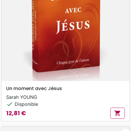
Un moment avec Jésus
Sarah YOUNG
check
Disponible
12,81 €
shopping_cart
Prix