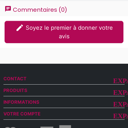
chat
Commentaires (0)
edit
Soyez le premier à donner votre
avis
CONTACT
PRODUITS
INFORMATIONS
VOTRE COMPTE