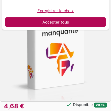
Enregistrer le choix
Accepter tous
check
Disponible
4,68 €
20 ex.