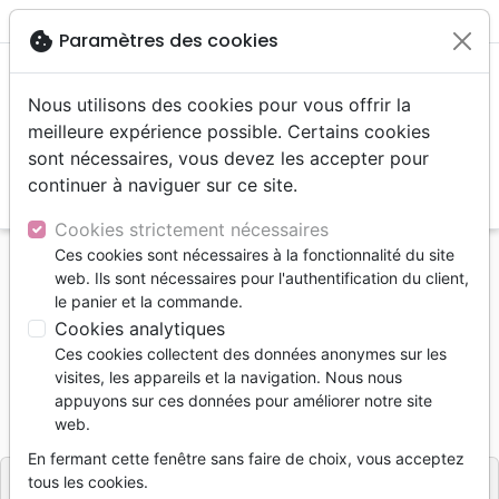
menu
shopping_cart
account_circle
cookie
Paramètres des cookies
Nous utilisons des cookies pour vous offrir la
meilleure expérience possible. Certains cookies
sont nécessaires, vous devez les accepter pour
continuer à naviguer sur ce site.
search
Reche
Cookies strictement nécessaires
Ces cookies sont nécessaires à la fonctionnalité du site
Accueil
Livres
Commentaires
web. Ils sont nécessaires pour l'authentification du client,
Comprendre la Genèse
le panier et la commande.
Cookies analytiques
Comprendre la Genèse
Ces cookies collectent des données anonymes sur les
Jean-Daniel LINSIG
visites, les appareils et la navigation. Nous nous
appuyons sur ces données pour améliorer notre site
Référence
COL031
EAN
9782918495543
web.
LA COLLINE
Editeur
En fermant cette fenêtre sans faire de choix, vous acceptez
tous les cookies.