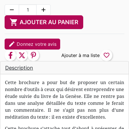
remove
add
shopping_cart
AJOUTER AU PANIER
edit
Donnez votre avis
facebook
twitter
pinterest
favorite_border
Description
Cette brochure a pour but de proposer un certain
nombre d’outils à ceux qui désirent entreprendre une
étude suivie du livre de la Genèse. Elle ne rentre pas
dans une analyse détaillée du texte comme le ferait
un commentaire. Il ne s’agit pas non plus d’une
méditation du texte : il en existe d’excellentes.
Cette brochure s’attache tout d’abord à présenter de