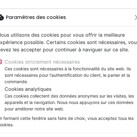
okie
Paramètres des cookies
ous utilisons des cookies pour vous offrir la meilleure
Nouveautés
Bibles
Livres
eBooks
Jeunesse
xpérience possible. Certains cookies sont nécessaires, vou
evez les accepter pour continuer à naviguer sur ce site.
eaux Testaments
ine
lité
 ans
lations
ns animés
s
Etude biblique
Bandes dessinées
Découverte de la foi
Adolescents, jeunes
Rap, Hip-hop
Films, fiction
Jeux
 oeuvre du musée
ons
cation
e
2 ans
ry, Latino, Folk
gnement, conférences
elisation
Segond 21
Famille, couple
Méditations
Bibles jeunesse
Instrumental
Documentaires, reportage
Accessoires de Bible
Cookies strictement nécessaires
iles
e
esse
ro
iels
Segond
Souffrance, Relation d'aide
Souffrance, Relation d'aide
Louange, Adoration
Papeterie
La plus belle oeuvre du mus
Ces cookies sont nécessaires à la fonctionnalité du site web. Ils
k
elisation
ue
esse
sont nécessaires pour l'authentification du client, le panier et la
NEG
Santé
Psychologie
Hardrock, Métal
Joëlle PEIFFER
commande.
cations
ts
le, Couple
l, Soul
Darby
Ethique, société, politique
Apologétique
Pop, Rock
Cookies analytiques
Référence
VID329
EAN
9782383912620
Edit
ation
Événements actuels
Ces cookies collectent des données anonymes sur les visites, les
Description
Détails du produit
appareils et la navigation. Nous nous appuyons sur ces données
pour améliorer notre site web.
Lisa Dubreuil, jeune conservatrice rigou
n fermant cette fenêtre sans faire de choix, vous acceptez tous les
prendre un tournant inattendu. Sa missio
ookies.
artistes. Rien de plus classique… jusq
mystérieux de Monsieur Stern. Il lui con