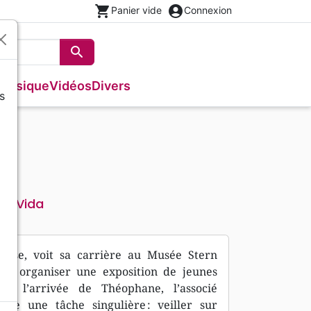
shopping_cart
account_circle
Panier vide
Connexion
search
Rechercher
Musique
Vidéos
Divers
s
Français courant
Fêtes chrétiennes
Bibles
Recueil enfants
Recueils de chants
Histoires vraies, témoignages
Tableaux et posters
s
NBS
Livres cadeaux
Commentaires
Reggae
Traités, Brochures (<16 p.)
Semeur
Recueils de chants
Formation
ée
Audio-Bibles
Audio
Nouvel Age, Esoterisme
Divers
Vida
eur
reuse, voit sa carrière au Musée Stern
n : organiser une exposition de jeunes
u’à l’arrivée de Théophane, l’associé
fie une tâche singulière : veiller sur