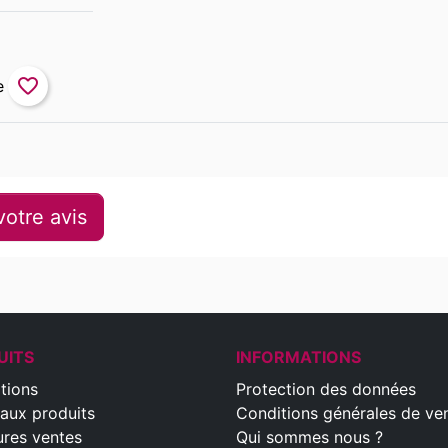
favorite_border
otre avis
UITS
INFORMATIONS
tions
Protection des données
aux produits
Conditions générales de ve
ures ventes
Qui sommes nous ?