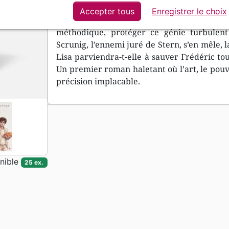
Frédéric, un peintre brillant mais instabl
Accepter tous
Enregistrer le choix
tableaux d’un polyptyque destiné à l’e
méthodique, protéger ce génie turbulent
Scrunig, l’ennemi juré de Stern, s’en mêle, l
Lisa parviendra-t-elle à sauver Frédéric tou
Un premier roman haletant où l’art, le pouvo
précision implacable.
nible
25 ex.