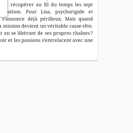
e, et récupérer au fil du temps les sept
xposition. Pour Lisa, psychorigide et
 s’annonce déjà périlleux. Mais quand
a mission devient un véritable casse-tête.
t en se libérant de ses propres chaînes ?
ir et les passions s’entrelacent avec une