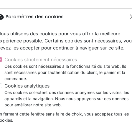
okie
Paramètres des cookies
ous utilisons des cookies pour vous offrir la meilleure
Nouveautés
Bibles
Livres
eBooks
Jeunesse
xpérience possible. Certains cookies sont nécessaires, vou
evez les accepter pour continuer à naviguer sur ce site.
eaux Testaments
ine
lité
 ans
lations
ns animés
s
Etude biblique
Bandes dessinées
Découverte de la foi
Adolescents, jeunes
Rap, Hip-hop
Films, fiction
Jeux
ide
Epreuves
Transformer le mal en bien
ons
cation
e
2 ans
ry, Latino, Folk
gnement, conférences
elisation
Segond 21
Famille, couple
Méditations
Bibles jeunesse
Instrumental
Documentaires, reportage
Accessoires de Bible
Cookies strictement nécessaires
iles
e
esse
ro
iels
Segond
Souffrance, Relation d'aide
Souffrance, Relation d'aide
Louange, Adoration
Papeterie
Transformer le mal en bien
Ces cookies sont nécessaires à la fonctionnalité du site web. Ils
k
elisation
ue
esse
sont nécessaires pour l'authentification du client, le panier et la
NEG
Santé
Psychologie
Hardrock, Métal
Sandra WILSON
commande.
cations
ts
le, Couple
l, Soul
Darby
Ethique, société, politique
Apologétique
Pop, Rock
Cookies analytiques
Référence
FAR245
EAN
9782863145708
Edi
ation
Événements actuels
Ces cookies collectent des données anonymes sur les visites, les
Description
Détails du produit
appareils et la navigation. Nous nous appuyons sur ces données
pour améliorer notre site web.
Les blessures de l’enfance laissent 
n fermant cette fenêtre sans faire de choix, vous acceptez tous les
comportement de l’adulte. Tendance à 
ookies.
dépression, réplique violente… Les effets e
l’autre. Hélas, ces réactions affectent à leur