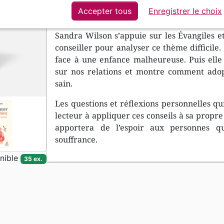
Accepter tous
Enregistrer le choix
C’est un cercle vicieux mais il peut être bris
Sandra Wilson s’appuie sur les Évangiles e
conseiller pour analyser ce thème difficile
face à une enfance malheureuse. Puis elle 
sur nos relations et montre comment ad
sain.
Les questions et réflexions personnelles qu
lecteur à appliquer ces conseils à sa propre 
apportera de l’espoir aux personnes q
souffrance.
nible
35 ex.