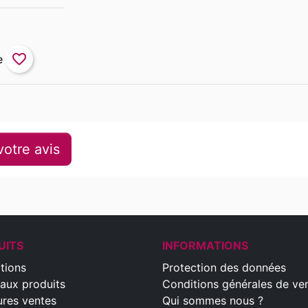
favorite_border
otre avis
UITS
INFORMATIONS
tions
Protection des données
aux produits
Conditions générales de ve
ures ventes
Qui sommes nous ?