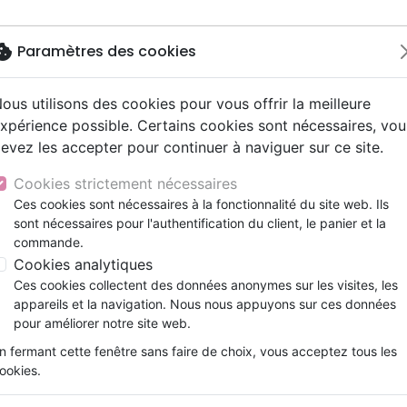
okie
Paramètres des cookies
ous utilisons des cookies pour vous offrir la meilleure
Nouveautés
Bibles
Livres
eBooks
Jeunesse
xpérience possible. Certains cookies sont nécessaires, vou
evez les accepter pour continuer à naviguer sur ce site.
eaux Testaments
ine
lité
 ans
lations
ns animés
s
Etude biblique
Bandes dessinées
Découverte de la foi
Adolescents, jeunes
Rap, Hip-hop
Films, fiction
Jeux
spirituelle
Porter le nom de Dieu
ons
cation
e
2 ans
ry, Latino, Folk
gnement, conférences
elisation
Segond 21
Famille, couple
Méditations
Bibles jeunesse
Instrumental
Documentaires, reportage
Accessoires de Bible
Cookies strictement nécessaires
iles
e
esse
ro
iels
Segond
Souffrance, Relation d'aide
Souffrance, Relation d'aide
Louange, Adoration
Papeterie
Porter le nom de Dieu
Ces cookies sont nécessaires à la fonctionnalité du site web. Ils
k
elisation
ue
esse
sont nécessaires pour l'authentification du client, le panier et la
NEG
Santé
Psychologie
Hardrock, Métal
Carmen Joy IMES
commande.
cations
ts
le, Couple
l, Soul
Darby
Ethique, société, politique
Apologétique
Pop, Rock
Cookies analytiques
Référence
XLS221
EAN
9782755006315
Edit
ation
Événements actuels
Ces cookies collectent des données anonymes sur les visites, les
Description
Détails du produit
appareils et la navigation. Nous nous appuyons sur ces données
pour améliorer notre site web.
Aurions-nous mal compris la loi et l’allia
n fermant cette fenêtre sans faire de choix, vous acceptez tous les
l’Ancien Testament – et en particulier ses l
ookies.
chrétienne d’aujourd’hui ? Vous n’êtes pas l
d’actualité. Mais Carmen Joy Imes n’est pas d