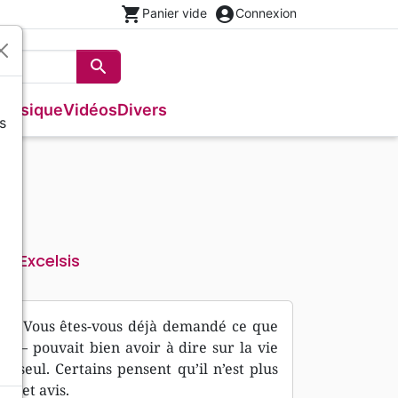
shopping_cart
account_circle
Panier vide
Connexion
search
Rechercher
Musique
Vidéos
Divers
s
Français courant
Fêtes chrétiennes
Bibles
Recueil enfants
Recueils de chants
Histoires vraies, témoignages
Tableaux et posters
s
NBS
Livres cadeaux
Commentaires
Reggae
Traités, Brochures (<16 p.)
Semeur
Recueils de chants
Formation
Audio-Bibles
Audio
Nouvel Age, Esoterisme
Divers
Excelsis
eur
nce ? Vous êtes-vous déjà demandé ce que
ois – pouvait bien avoir à dire sur la vie
e seul. Certains pensent qu’il n’est plus
e cet avis.