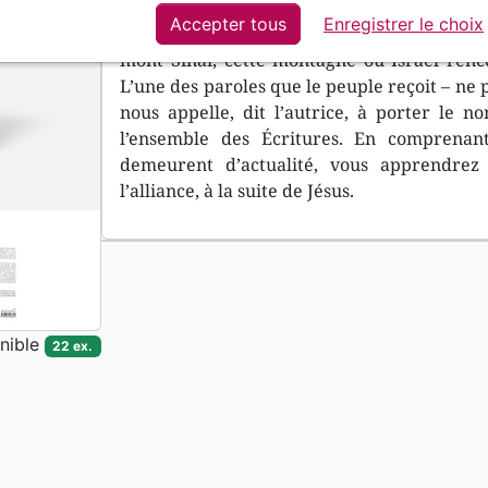
Accepter tous
Enregistrer le choix
Ce livre accessible et sensible à notre situa
mont Sinaï, cette montagne où Israël renco
L’une des paroles que le peuple reçoit – ne
nous appelle, dit l’autrice, à porter le 
l’ensemble des Écritures. En comprenan
demeurent d’actualité, vous apprendr
l’alliance, à la suite de Jésus.
nible
22 ex.