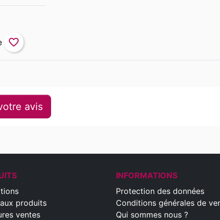
favorite_border
otre avis
UITS
INFORMATIONS
tions
Protection des données
aux produits
Conditions générales de ve
ures ventes
Qui sommes nous ?