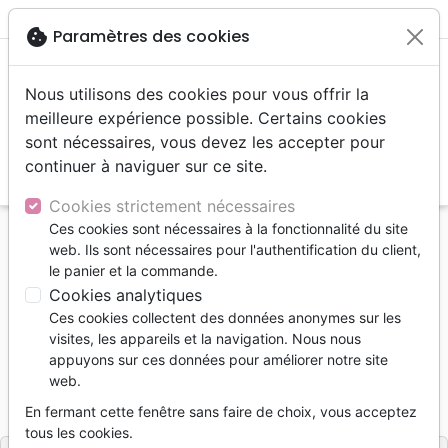
menu
shopping_cart
account_circle
cookie
Paramètres des cookies
Nous utilisons des cookies pour vous offrir la
meilleure expérience possible. Certains cookies
sont nécessaires, vous devez les accepter pour
continuer à naviguer sur ce site.
search
Reche
Cookies strictement nécessaires
Ces cookies sont nécessaires à la fonctionnalité du site
Accueil
Livres
Doctrine
web. Ils sont nécessaires pour l'authentification du client,
Plus performant ou plus dépendant de Dieu ?
le panier et la commande.
Cookies analytiques
Plus performant ou plus dépendant
Ces cookies collectent des données anonymes sur les
de Dieu ?
visites, les appareils et la navigation. Nous nous
appuyons sur ces données pour améliorer notre site
Micaël RAZZANO
web.
Référence
FAR241
EAN
9782863146866
En fermant cette fenêtre sans faire de choix, vous acceptez
FAREL & GBU
Editeur
tous les cookies.