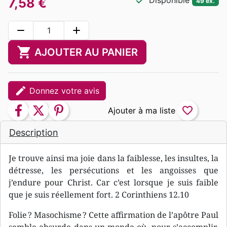
check
Disponible
7,58 €
49 ex.
remove
add
shopping_cart
AJOUTER AU PANIER
edit
Donnez votre avis
facebook
twitter
pinterest
favorite_border
Description
Je trouve ainsi ma joie dans la faiblesse, les insultes, la
détresse, les persécutions et les angoisses que
j’endure pour Christ. Car c’est lorsque je suis faible
que je suis réellement fort. 2 Corinthiens 12.10
Folie ? Masochisme ? Cette affirmation de l’apôtre Paul