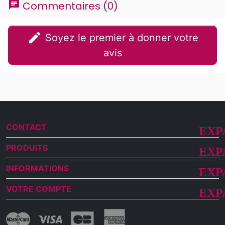
chat
Commentaires (0)
edit
Soyez le premier à donner votre
avis
CONTACT
PRODUITS
INFORMATIONS
VOTRE COMPTE