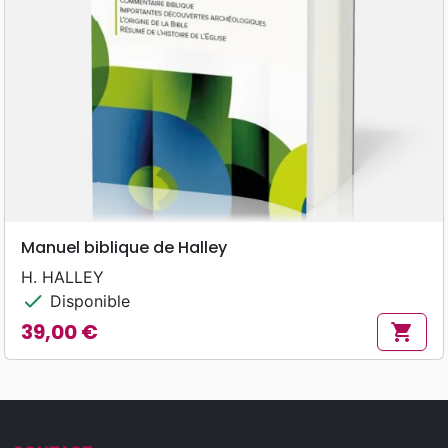
Manuel biblique de Halley
H. HALLEY
check
Disponible
39,00 €
shopping_cart
Prix