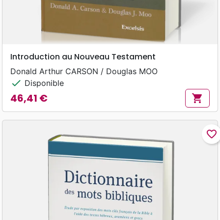
Introduction au Nouveau Testament
Donald Arthur CARSON / Douglas MOO
check
Disponible
46,41 €
shopping_cart
Prix
favorite_border