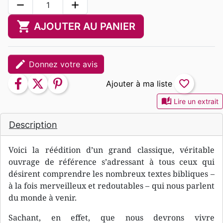
remove
add
shopping_cart
AJOUTER AU PANIER
edit
Donnez votre avis
facebook
twitter
pinterest
favorite_border
auto_stories
Lire un extrait
Description
Voici la réédition d’un grand classique, véritable
ouvrage de référence s’adressant à tous ceux qui
désirent comprendre les nombreux textes bibliques –
à la fois merveilleux et redoutables – qui nous parlent
du monde à venir.
Sachant, en effet, que nous devrons vivre