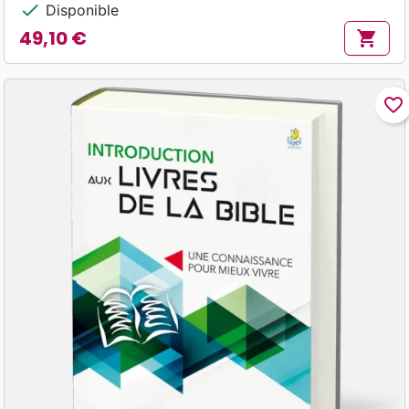
check
Disponible
49,10 €
shopping_cart
Prix
favorite_border