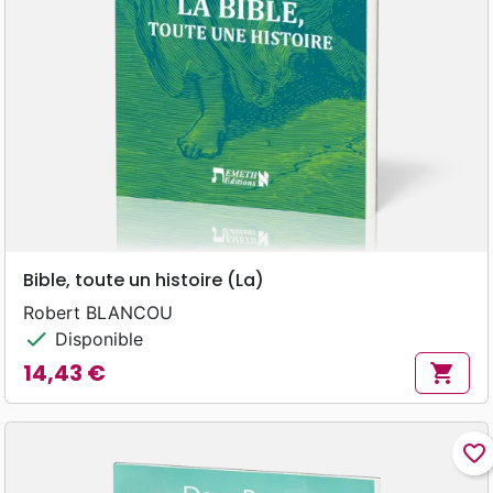
Bible, toute un histoire (La)
Robert BLANCOU
check
Disponible
14,43 €
shopping_cart
Prix
favorite_border