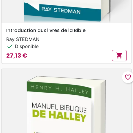
Introduction aux livres de la Bible
Ray STEDMAN
check
Disponible
27,13 €
shopping_cart
Prix
favorite_border