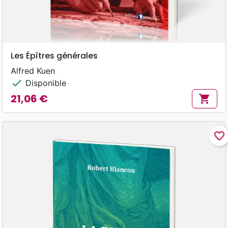
Les Épîtres générales
Alfred Kuen
check
Disponible
21,06 €
shopping_cart
Prix
favorite_border