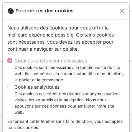
menu
shopping_cart
account_circle
cookie
Paramètres des cookies
Nous utilisons des cookies pour vous offrir la
meilleure expérience possible. Certains cookies
sont nécessaires, vous devez les accepter pour
continuer à naviguer sur ce site.
search
Reche
Cookies strictement nécessaires
Ces cookies sont nécessaires à la fonctionnalité du site
Accueil
Livres
Doctrine
Au-delà (L')
web. Ils sont nécessaires pour l'authentification du client,
le panier et la commande.
Au-delà (L')
Cookies analytiques
René PACHE
Ces cookies collectent des données anonymes sur les
visites, les appareils et la navigation. Nous nous
Référence
MB181
EAN
9782826036494
appuyons sur ces données pour améliorer notre site
MAISON DE LA BIBLE
Editeur
web.
En fermant cette fenêtre sans faire de choix, vous acceptez
tous les cookies.