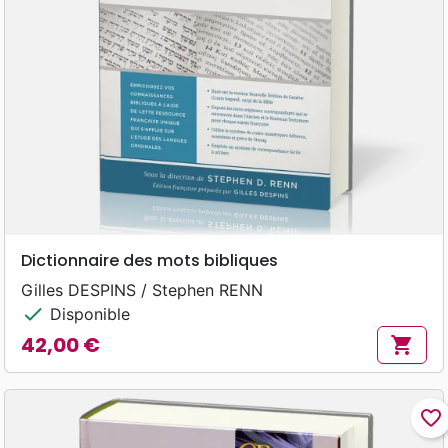
Dictionnaire des mots bibliques
Gilles DESPINS / Stephen RENN
check
Disponible
42,00 €
shopping_cart
Prix
favorite_border