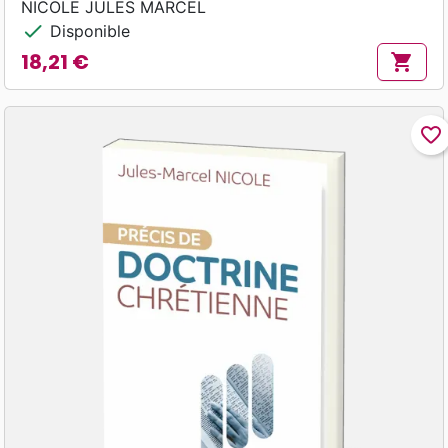
NICOLE JULES MARCEL
check
Disponible
18,21 €
shopping_cart
Prix
favorite_border