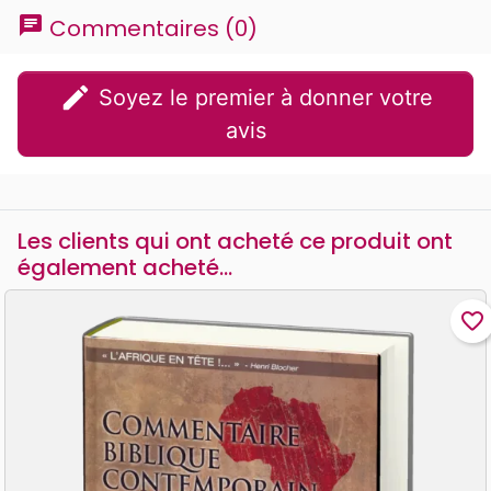
chat
Commentaires (0)
edit
Soyez le premier à donner votre
avis
Les clients qui ont acheté ce produit ont
également acheté...
favorite_border