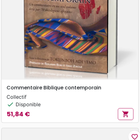
Commentaire Biblique contemporain
Collectif
check
Disponible
51,84 €
shopping_cart
Prix
favorite_border