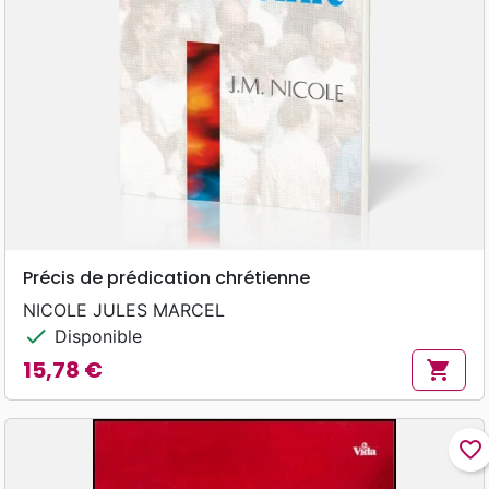
Précis de prédication chrétienne
NICOLE JULES MARCEL
check
Disponible
15,78 €
shopping_cart
Prix
favorite_border