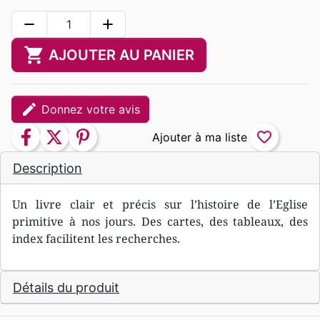
remove
add
shopping_cart
AJOUTER AU PANIER
edit
Donnez votre avis
facebook
twitter
pinterest
favorite_border
Description
Un livre clair et précis sur l’histoire de l’Eglise
primitive à nos jours. Des cartes, des tableaux, des
index facilitent les recherches.
Détails du produit