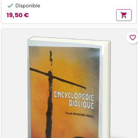
check
Disponible
19,50 €
shopping_cart
Prix
favorite_border