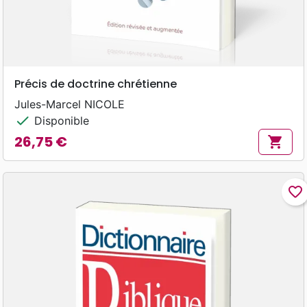
Précis de doctrine chrétienne
Jules-Marcel NICOLE
check
Disponible
26,75 €
shopping_cart
Prix
favorite_border