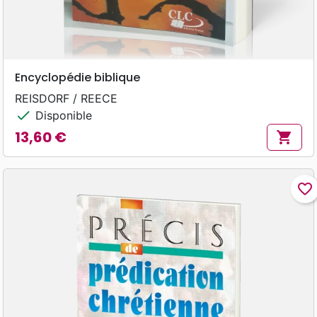
Encyclopédie biblique
REISDORF / REECE
check
Disponible
13,60 €
shopping_cart
Prix
favorite_border