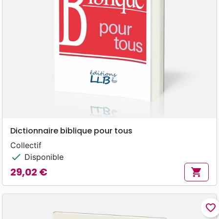
Dictionnaire biblique pour tous
Collectif
check
Disponible
29,02 €
shopping_cart
Prix
favorite_border