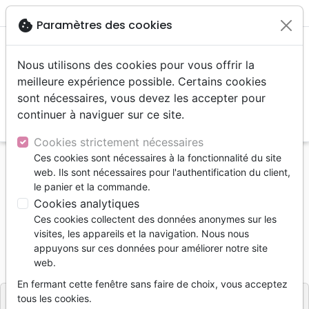
menu
shopping_cart
account_circle
cookie
Paramètres des cookies
Nous utilisons des cookies pour vous offrir la
meilleure expérience possible. Certains cookies
sont nécessaires, vous devez les accepter pour
continuer à naviguer sur ce site.
search
Reche
Cookies strictement nécessaires
Ces cookies sont nécessaires à la fonctionnalité du site
Accueil
Livres
Eglise
Histoire de l'église
web. Ils sont nécessaires pour l'authentification du client,
Précis d’histoire de l’Église
le panier et la commande.
Cookies analytiques
Précis d’histoire de l’Église
Ces cookies collectent des données anonymes sur les
NICOLE JULES MARCEL
visites, les appareils et la navigation. Nous nous
appuyons sur ces données pour améliorer notre site
Référence
IBN004
EAN
9782903100216
web.
Institut Biblique de Nogent
Editeur
En fermant cette fenêtre sans faire de choix, vous acceptez
tous les cookies.