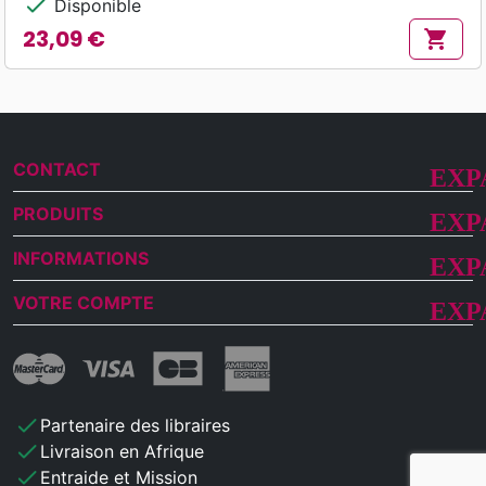
check
Disponible
23,09 €
shopping_cart
Prix
CONTACT
PRODUITS
INFORMATIONS
VOTRE COMPTE
check
Partenaire des libraires
check
Livraison en Afrique
check
Entraide et Mission