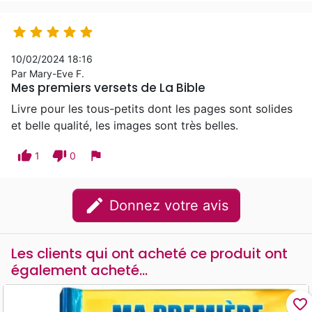





10/02/2024 18:16
Par Mary-Eve F.
Mes premiers versets de La Bible
Livre pour les tous-petits dont les pages sont solides
et belle qualité, les images sont très belles.
thumb_up
thumb_down
flag
1
0
edit
Donnez votre avis
Les clients qui ont acheté ce produit ont
également acheté...
favorite_border