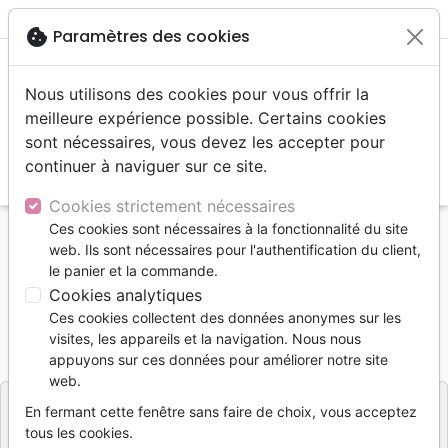
menu
shopping_cart
account_circle
cookie
Paramètres des cookies
Nous utilisons des cookies pour vous offrir la
meilleure expérience possible. Certains cookies
sont nécessaires, vous devez les accepter pour
continuer à naviguer sur ce site.
search
Reche
Cookies strictement nécessaires
Ces cookies sont nécessaires à la fonctionnalité du site
Accueil
Livres
Enfants
4 à 6 ans
Bibles
web. Ils sont nécessaires pour l'authentification du client,
Mes premiers versets de la Bible
le panier et la commande.
Cookies analytiques
Mes premiers versets de la Bible
Ces cookies collectent des données anonymes sur les
Référence
LLB259
EAN
9782850318481
visites, les appareils et la navigation. Nous nous
EDITIONS LLB
appuyons sur ces données pour améliorer notre site
Editeur
web.
En fermant cette fenêtre sans faire de choix, vous acceptez
tous les cookies.