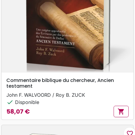
Commentaire biblique du chercheur, Ancien
testament
John F. WALVOORD / Roy B. ZUCK
check
Disponible
58,07 €
shopping_cart
Prix
favorite_border