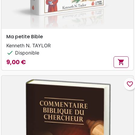
Ma petite Bible
Kenneth N. TAYLOR
check
Disponible
9,00 €
shopping_cart
Prix
favorite_border