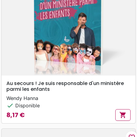
Au secours ! Je suis responsable d'un ministère
parmi les enfants
Wendy Hanna
check
Disponible
8,17 €
shopping_cart
Prix