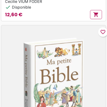
Cecilie VIUM FODER
check
Disponible
12,60 €
shopping_cart
Prix
favorite_border