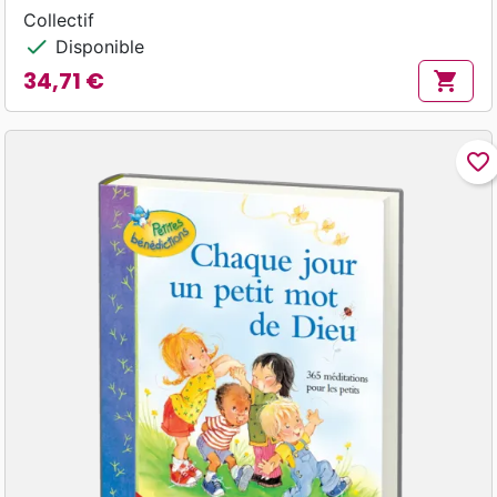
Collectif
check
Disponible
34,71 €
shopping_cart
Prix
favorite_border