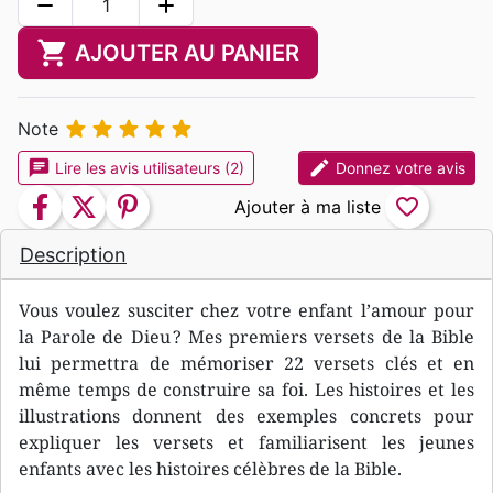
remove
add
shopping_cart
AJOUTER AU PANIER





Note
chat
edit
Lire les avis utilisateurs (2)
Donnez votre avis
facebook
twitter
pinterest
favorite_border
Description
Vous voulez susciter chez votre enfant l’amour pour
la Parole de Dieu ? Mes premiers versets de la Bible
lui permettra de mémoriser 22 versets clés et en
même temps de construire sa foi. Les histoires et les
illustrations donnent des exemples concrets pour
expliquer les versets et familiarisent les jeunes
enfants avec les histoires célèbres de la Bible.