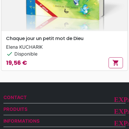
Chaque jour un petit mot de Dieu
Elena KUCHARIK
check
Disponible
19,56 €
shopping_cart
Prix
CONTACT
PRODUITS
INFORMATIONS