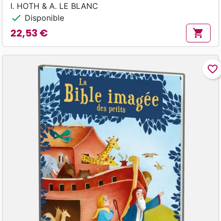
I. HOTH & A. LE BLANC
check
Disponible
22,53 €
shopping_cart
Prix
favorite_border