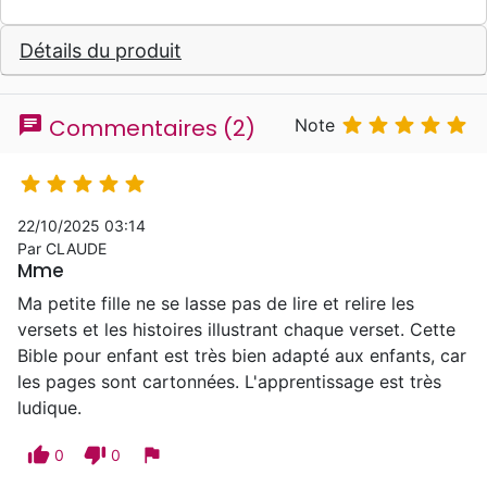
Détails du produit
chat





Commentaires (2)
Note





22/10/2025 03:14
Par CLAUDE
Mme
Ma petite fille ne se lasse pas de lire et relire les
versets et les histoires illustrant chaque verset. Cette
Bible pour enfant est très bien adapté aux enfants, car
les pages sont cartonnées. L'apprentissage est très
ludique.
thumb_up
thumb_down
flag
0
0