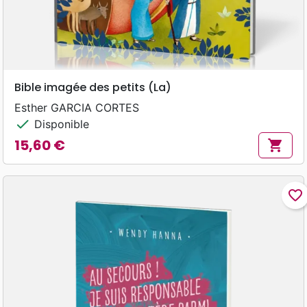
Bible imagée des petits (La)
Esther GARCIA CORTES
check
Disponible
15,60 €
shopping_cart
Prix
favorite_border