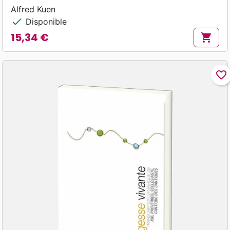
Alfred Kuen
check
Disponible
15,34 €
shopping_cart
Prix
favorite_border