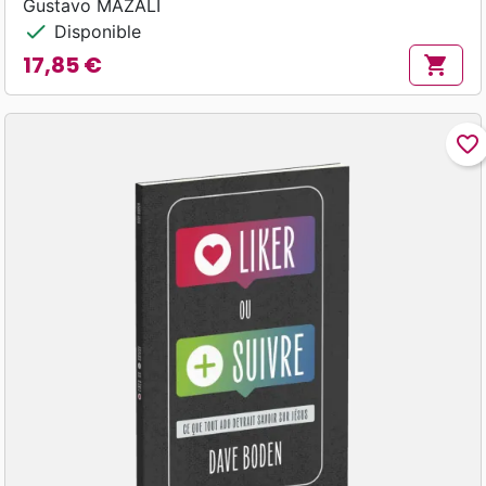
Gustavo MAZALI
check
Disponible
17,85 €
shopping_cart
Prix
favorite_border