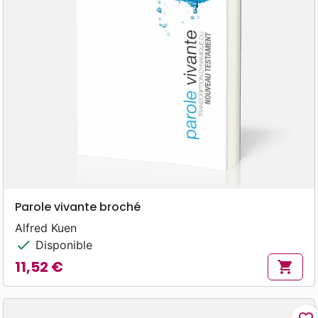
Parole vivante broché
Alfred Kuen
check
Disponible
11,52 €
shopping_cart
Prix