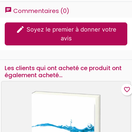
chat
Commentaires (0)
edit
Soyez le premier à donner votre
avis
Les clients qui ont acheté ce produit ont
également acheté...
favorite_border