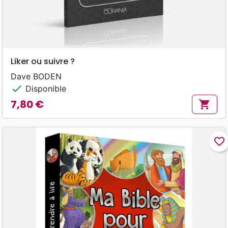
Liker ou suivre ?
Dave BODEN
check
Disponible
7,80 €
shopping_cart
Prix
favorite_border