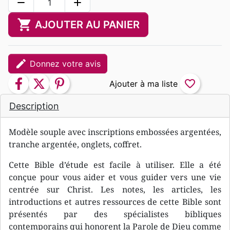
remove
add
shopping_cart
AJOUTER AU PANIER
edit
Donnez votre avis
facebook
twitter
pinterest
favorite_border
Description
Modèle souple avec inscriptions embossées argentées,
tranche argentée, onglets, coffret.
Cette Bible d’étude est facile à utiliser. Elle a été
conçue pour vous aider et vous guider vers une vie
centrée sur Christ. Les notes, les articles, les
introductions et autres ressources de cette Bible sont
présentés par des spécialistes bibliques
contemporains qui honorent la Parole de Dieu comme