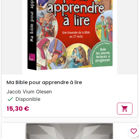
Ma Bible pour apprendre à lire
Jacob Vium Olesen
check
Disponible
15,30 €
shopping_cart
Prix
favorite_border