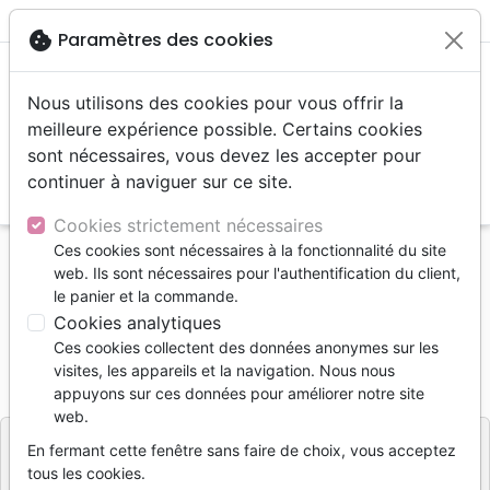
menu
shopping_cart
account_circle
cookie
Paramètres des cookies
Nous utilisons des cookies pour vous offrir la
meilleure expérience possible. Certains cookies
sont nécessaires, vous devez les accepter pour
continuer à naviguer sur ce site.
search
Reche
Cookies strictement nécessaires
Ces cookies sont nécessaires à la fonctionnalité du site
Accueil
Bibles
Bibles d'étude
web. Ils sont nécessaires pour l'authentification du client,
Bible Esprit et Vie (cuir)
le panier et la commande.
Cookies analytiques
Bible Esprit et Vie (cuir)
Ces cookies collectent des données anonymes sur les
Référence
EIP014
EAN
9780736107747
visites, les appareils et la navigation. Nous nous
Inspiration Publishing
appuyons sur ces données pour améliorer notre site
Editeur
web.
En fermant cette fenêtre sans faire de choix, vous acceptez
tous les cookies.