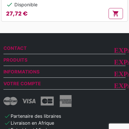
check
Disponible
27,72 €
shopping_cart
Prix
CONTACT
PRODUITS
INFORMATIONS
VOTRE COMPTE
check
Partenaire des libraires
check
Livraison en Afrique