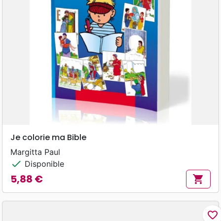
Je colorie ma Bible
Margitta Paul
check
Disponible
5,88 €
shopping_cart
Prix
favorite_border