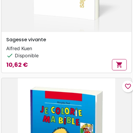
Sagesse vivante
Alfred Kuen
check
Disponible
10,62 €
shopping_cart
Prix
favorite_border