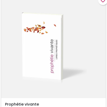
favorite_border
Prophétie vivante